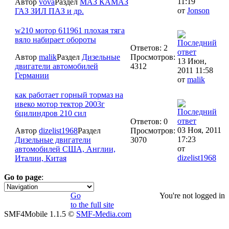
11:19
Автор
vova
Раздел
МАЗ КАМАЗ
от
Jonson
ГАЗ ЗИЛ ПАЗ и др.
w210 мотор 611961 плохая тяга
вяло набирает обороты
Ответов: 2
Автор
malik
Раздел
Дизельные
Просмотров:
13 Июн,
двигатели автомобилей
4312
2011 11:58
Германии
от
malik
как работает горный тормаз на
ивеко мотор тектор 2003г
6цилиндров 210 сил
Ответов: 0
03 Ноя, 2011
Автор
dizelist1968
Раздел
Просмотров:
17:23
Дизельные двигатели
3070
от
автомобилей США, Англии,
dizelist1968
Италии, Китая
Go to page
:
1
Go
You're not logged in
to the full site
SMF4Mobile 1.1.5 ©
SMF-Media.com