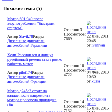
Похожие темы (5)
Мотор 601.940 после
злоупотребления "быстрым
стартом"
Ответов: 3
Просмотров:
22 Янв, 2011
Автор
Slavik78
Раздел
7669
20:48
Дизельные двигатели
от
ivanivan
автомобилей Германии
Хелп!Расслоился и лопнул
ручейковый ремень стал громко
работать мотор
Ответов: 10
Просмотров:
04 Фев, 2013
Автор
pilot174
Раздел
4722
10:30
Дизельные двигатели
от
kuzja
автомобилей Франции
Мотор д245е3 стоит на
валдае,после капремонта
мотора прогорела прокладка
Ответов: 14
гбц
Просмотров:
15 Янв, 2015
7132