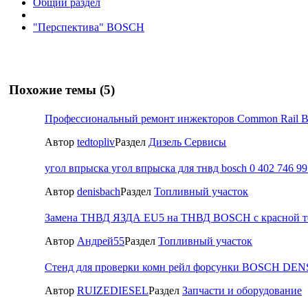
Общий раздел
"Перспектива" BOSCH
Похожие темы (5)
Профессиональный ремонт инжекторов Common Rail B
Автор
tedtopliv
Раздел
Дизель Сервисы
угол впрыска угол впрыска для тнвд bosch 0 402 746 99
Автор
denisbach
Раздел
Топливный участок
Замена ТНВД ЯЗДА EU5 на ТНВД BOSCH c красной то
Автор
Андрей55
Раздел
Топливный участок
Стенд для проверки комн рейл форсунки BOSCH DE
Автор
RUIZEDIESEL
Раздел
Запчасти и оборудование