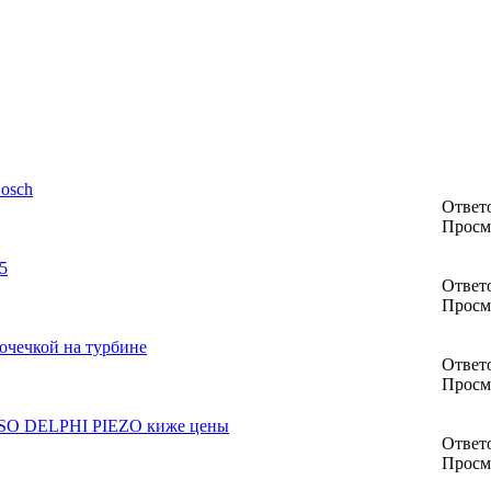
osch
Ответо
Просм
5
Ответо
Просм
чечкой на турбине
Ответо
Просм
NSO DELPHI PIEZO киже цены
Ответо
Просм