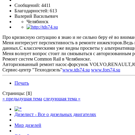
Сообщений: 4411
Благодарностей: 613
Валерий Васильевич
Челябинск
Про кризисную ситуацию я знаю и не сильно беру её во вниман
Меня интересует перспективность в ремонте инжекторов.Ведь 
данных.С классическими уже видны просветы у альтернативщи
Меня волнует вопрос стоит ли связываться с авторизованным 
Ремонт систем Common Rail в Челябинске.
Авторизованный ремонт насос-форсунок VOLVO,RENAULT,J
Сервис-центр "Технодизель"
www.tds74.su
www.fors74.su
Печать
Страницы: [
1
]
« предыдущая тема
следующая тема »
Дизелист - Все о дизельных двигателях
Мир дизелей