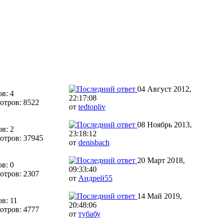
04 Август 2012,
в: 4
22:17:08
отров: 8522
от
tedtopliv
08 Ноябрь 2013,
в: 2
23:18:12
отров: 37945
от
denisbach
20 Март 2018,
в: 0
09:33:40
отров: 2307
от
Андрей55
14 Май 2019,
в: 11
20:48:06
отров: 4777
от
тубабу