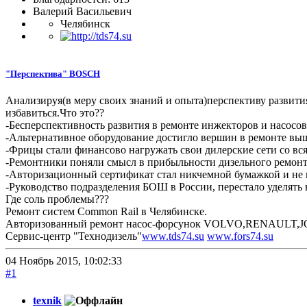
Валерий Васильевич
Челябинск
"Перспектива" BOSCH
Анализируя(в меру своих знаний и опыта)перспективу развития
избавиться.Что это??
-Бесперспективность развития в ремонте инжекторов и насос
-Альтернативное оборудование достигло вершин в ремонте в
-Фрицы стали финансово нагружать свои дилерские сети со в
-Ремонтники поняли смысл в прибыльности дизельного ремонт
-Авторизационный сертификат стал никчемной бумажкой и не 
-Руководство подразделения БОШ в России, перестало уделять
Где соль проблемы???
Ремонт систем Common Rail в Челябинске.
Авторизованный ремонт насос-форсунок VOLVO,RENAULT,J
Сервис-центр "Технодизель"
www.tds74.su
www.fors74.su
04 Ноябрь 2015, 10:02:33
#1
texnik