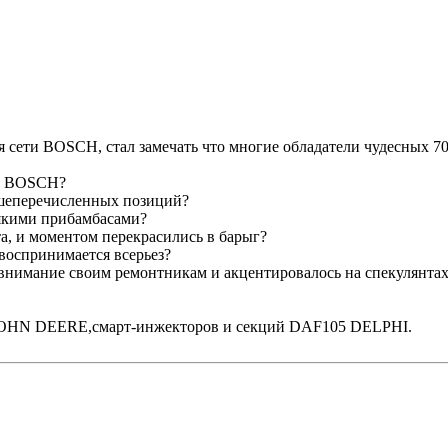
 сети BOSCH, стал замечать что многие обладатели чудесных 70
ов BOSCH?
ышеперечисленных позиций?
сякими прибамбасами?
а, и моментом перекрасились в барыг?
воспринимается всерьез?
 внимание своим ремонтникам и акцентировалось на спекулянта
OHN DEERE,смарт-инжекторов и секций DAF105 DELPHI.