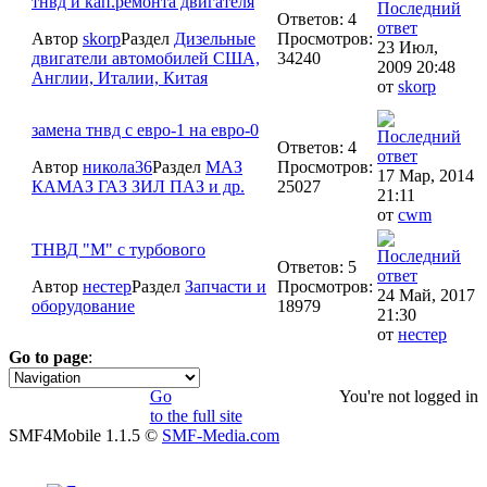
тнвд и кап.ремонта двигателя
Ответов: 4
Автор
skorp
Раздел
Дизельные
Просмотров:
23 Июл,
двигатели автомобилей США,
34240
2009 20:48
Англии, Италии, Китая
от
skorp
замена тнвд с евро-1 на евро-0
Ответов: 4
Автор
никола36
Раздел
МАЗ
Просмотров:
17 Мар, 2014
КАМАЗ ГАЗ ЗИЛ ПАЗ и др.
25027
21:11
от
cwm
ТНВД "М" с турбового
Ответов: 5
Автор
нестер
Раздел
Запчасти и
Просмотров:
24 Май, 2017
оборудование
18979
21:30
от
нестер
Go to page
:
1
Go
You're not logged in
to the full site
SMF4Mobile 1.1.5 ©
SMF-Media.com