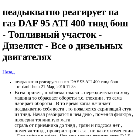
неадыкватно реагирует на
газ DAF 95 ATI 400 тнвд бош
- Топливный участок -
Дизелист - Все о дизельных
двигателях
Назад
неадыкватно реагирует на газ DAF 95 ATI 400 тнвд бош
от danil-hom 21 Мар, 2016 11:33
Всем привет , проблема такова - переодически на ходу
машина то сбрасвает обороты т.е. глохнин , то сама
набирает обороты . В то время когда начинает
неадыкватно себя вести , то пояаляется скрипящий стук
из тнвд. Начал разбиратся в чем дело , поменял фильтра ,
проверил топливную маги
страль от приемника до тнвд , грязи и подсоса нет ,
поменял тннд , проверил трос газа . ни каких изменении