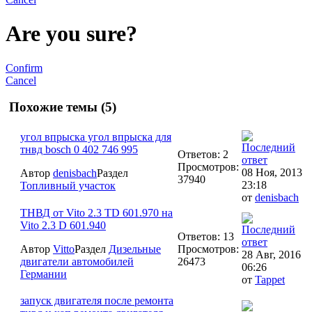
Are you sure?
Confirm
Cancel
Похожие темы (5)
угол впрыска угол впрыска для
тнвд bosch 0 402 746 995
Ответов: 2
Просмотров:
08 Ноя, 2013
Автор
denisbach
Раздел
37940
23:18
Топливный участок
от
denisbach
ТНВД от Vito 2.3 TD 601.970 на
Vito 2.3 D 601.940
Ответов: 13
Автор
Vitto
Раздел
Дизельные
Просмотров:
28 Авг, 2016
двигатели автомобилей
26473
06:26
Германии
от
Tappet
запуск двигателя после ремонта