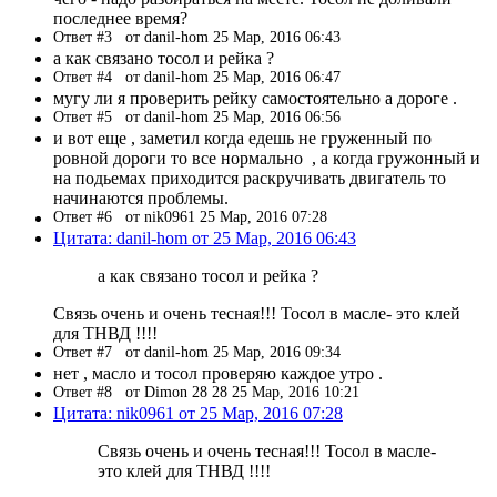
последнее время?
Ответ #3
от danil-hom 25 Мар, 2016 06:43
а как связано тосол и рейка ?
Ответ #4
от danil-hom 25 Мар, 2016 06:47
мугу ли я проверить рейку самостоятельно а дороге .
Ответ #5
от danil-hom 25 Мар, 2016 06:56
и вот еще , заметил когда едешь не груженный по
ровной дороги то все нормально , а когда гружонный и
на подьемах приходится раскручивать двигатель то
начинаются проблемы.
Ответ #6
от nik0961 25 Мар, 2016 07:28
Цитата: danil-hom от 25 Мар, 2016 06:43
а как связано тосол и рейка ?
Связь очень и очень тесная!!! Тосол в масле- это клей
для ТНВД !!!!
Ответ #7
от danil-hom 25 Мар, 2016 09:34
нет , масло и тосол проверяю каждое утро .
Ответ #8
от Dimon 28 28 25 Мар, 2016 10:21
Цитата: nik0961 от 25 Мар, 2016 07:28
Связь очень и очень тесная!!! Тосол в масле-
это клей для ТНВД !!!!