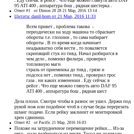
. Еду сейчас в рейсе . Что еще можно глянуть авто DAF
95 ATI 400 , аппаратура бош , рядная шестерка .
Ответ #1
от Dimon 28 28 21 Мар, 2016 13:14
Цитата: danil-hom от 21 Мар, 2016 11:33
Всем привет , проблема такова -
переодически на ходу машина то сбрасвает
обороты т.е. глохнин , то сама набирает
обороты . В то время когда начинает
неадыкватно себя вести , то пояаляется
скрипящий стук из тнвд. Начал разбиратся в
чем дело , поменял фильтра , проверил
топливную маги
страль от приемника до тнвд , грязи и
подсоса нет , поменял тннд , проверил трос
газа . ни каких изменении . Еду сейчас в
рейсе . Что еще можно глянуть авто DAF 95
ATI 400 , аппаратура бош , рядная шест
Дела плохи. Смотри чтобы в разнос не ушел. Держи под
рукой нож или подобное чтоб в случае беды перерезать
шланг подачи. Если рейку заклинит ее монтировкой
хрен сдвиниш.
Ответ #2
от Pacific 21 Мар, 2016 16:03
Похоже на затрудненное перемещение рейки.... Из-за
чего - надо разбираться на месте. Тосол не доливали