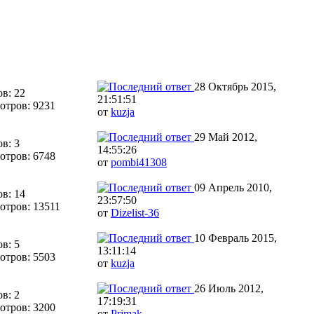
28 Октябрь 2015,
в: 22
21:51:51
отров: 9231
от
kuzja
29 Май 2012,
в: 3
14:55:26
отров: 6748
от
pombi41308
09 Апрель 2010,
в: 14
23:57:50
отров: 13511
от
Dizelist-36
10 Февраль 2015,
в: 5
13:11:14
отров: 5503
от
kuzja
26 Июль 2012,
в: 2
17:19:31
отров: 3200
от
Primak