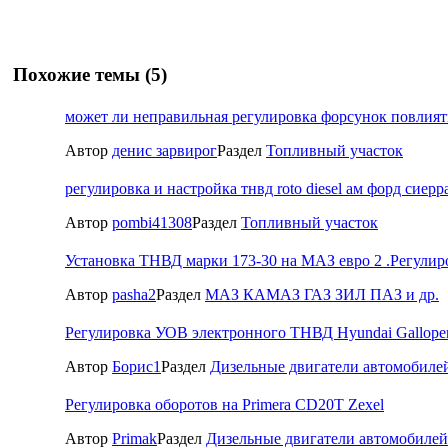
Похожие темы (5)
может ли неправильная регулировка форсунок повлиять
Автор
денис зарвирог
Раздел
Топливный участок
регулировка и настройка тнвд roto diesel ам форд сиерр
Автор
pombi41308
Раздел
Топливный участок
Установка ТНВД марки 173-30 на МАЗ евро 2 .Регулир
Автор
pasha2
Раздел
МАЗ КАМАЗ ГАЗ ЗИЛ ПАЗ и др.
Регулировка УОВ электронного ТНВД Hyundai Galloper
Автор
Борис1
Раздел
Дизельные двигатели автомобиле
Регулировка оборотов на Primera CD20T Zexel
Автор
Primak
Раздел
Дизельные двигатели автомобиле