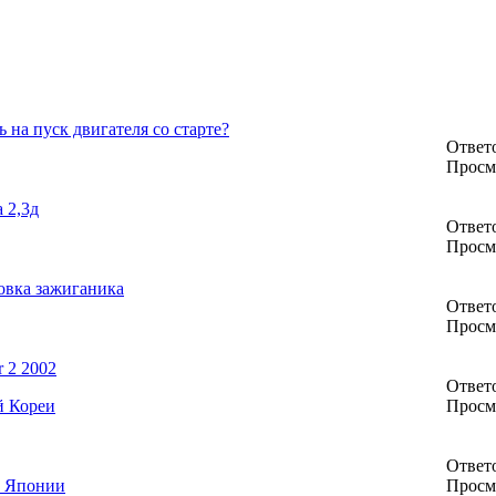
 на пуск двигателя со старте?
Ответо
Просм
а 2,3д
Ответо
Просм
овка зажиганика
Ответо
Просм
 2 2002
Ответо
й Кореи
Просм
Ответо
й Японии
Просм