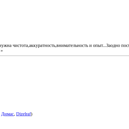
ужна чистота,аккуратность,внимательность и опыт...Заодно пос
»
:
Димас
,
Dizelraf
)