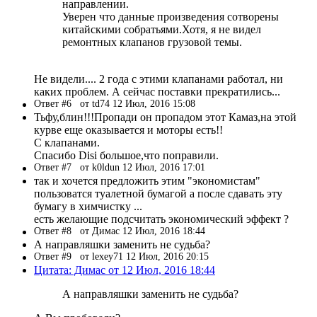
направлении.
Уверен что данные произведения сотворены
китайскими собратьями.Хотя, я не видел
ремонтных клапанов грузовой темы.
Не видели.... 2 года с этими клапанами работал, ни
каких проблем. А сейчас поставки прекратились...
Ответ #6
от td74 12 Июл, 2016 15:08
Тьфу,блин!!!Пропади он пропадом этот Камаз,на этой
курве еще оказывается и моторы есть!!
С клапанами.
Спасибо Disi большое,что поправили.
Ответ #7
от k0ldun 12 Июл, 2016 17:01
так и хочется предложить этим "экономистам"
пользоватся туалетной бумагой а после сдавать эту
бумагу в химчистку ...
есть желающие подсчитать экономический эффект ?
Ответ #8
от Димас 12 Июл, 2016 18:44
А направляшки заменить не судьба?
Ответ #9
от lexey71 12 Июл, 2016 20:15
Цитата: Димас от 12 Июл, 2016 18:44
А направляшки заменить не судьба?