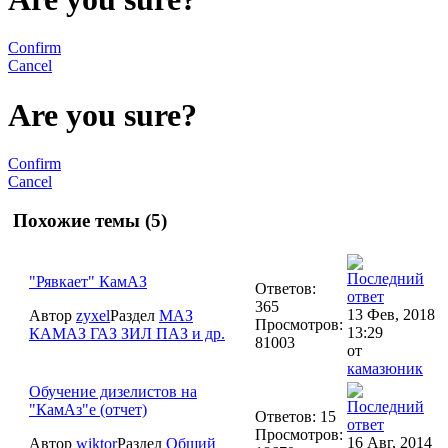
Confirm
Cancel
Are you sure?
Confirm
Cancel
Похожие темы (5)
"Рявкает" КамАЗ
Ответов:
365
13 Фев, 2018
Автор
zyxel
Раздел
МАЗ
Просмотров:
13:29
КАМАЗ ГАЗ ЗИЛ ПАЗ и др.
81003
от
камазюник
Обучение дизелистов на
"КамАз"е (отчет)
Ответов: 15
Просмотров:
16 Авг, 2014
Автор
wiktor
Раздел
Общий