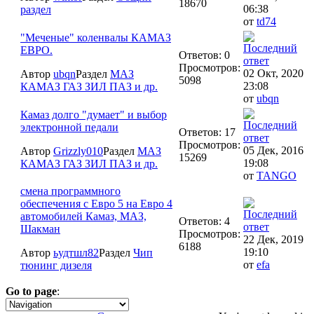
18670
06:38
раздел
от
td74
"Меченые" коленвалы КАМАЗ
ЕВРО.
Ответов: 0
Просмотров:
02 Окт, 2020
Автор
ubqn
Раздел
МАЗ
5098
23:08
КАМАЗ ГАЗ ЗИЛ ПАЗ и др.
от
ubqn
Камаз долго "думает" и выбор
электронной педали
Ответов: 17
Просмотров:
05 Дек, 2016
Автор
Grizzly010
Раздел
МАЗ
15269
19:08
КАМАЗ ГАЗ ЗИЛ ПАЗ и др.
от
TANGO
смена программного
обеспечения с Евро 5 на Евро 4
автомобилей Камаз, МАЗ,
Ответов: 4
Шакман
Просмотров:
22 Дек, 2019
6188
19:10
Автор
ьудтшл82
Раздел
Чип
от
efa
тюнинг дизеля
Go to page
:
1