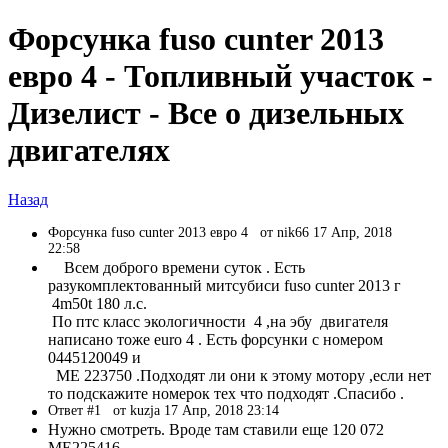
Форсунка fuso cunter 2013
евро 4 - Топливный участок -
Дизелист - Все о дизельных
двигателях
Назад
Форсунка fuso cunter 2013 евро 4
от nik66 17 Апр, 2018
22:58
Всем доброго времени суток . Есть
разукомплектованный митсубиси fuso cunter 2013 г
4m50t 180 л.с.
По птс класс экологичности 4 ,на эбу двигателя
написано тоже euro 4 . Есть форсунки с номером
0445120049 и
ME 223750 .Подходят ли они к этому мотору ,если нет
то подскажите номерок тех что подходят .Спасибо .
Ответ #1
от kuzja 17 Апр, 2018 23:14
Нужно смотреть. Вроде там ставили еще 120 072
ME225416