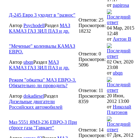
от
papirosa
Д-245 Евро 3 уходит в "разнос"
Ответов: 25
Автор
Psychodell
Раздел
МАЗ
Просмотров:
04 Мар, 2015
КАМАЗ ГАЗ ЗИЛ ПАЗ и др.
18232
12:48
от
Антон В
"Меченые" коленвалы КАМАЗ
ЕВРО.
Ответов: 0
Просмотров:
02 Окт, 2020
Автор
ubqn
Раздел
МАЗ
5096
23:08
КАМАЗ ГАЗ ЗИЛ ПАЗ и др.
от
ubqn
Режим "обкатка" МАЗ ЕВРО-3.
Обязательно ли проводить?
Ответов: 11
20 Июн,
Автор
dokadiesel
Раздел
Просмотров:
2012 13:00
Дизельные двигатели
8359
от
Николай
Российских автомобилей
Платонов
Маз 5551 ЯМЗ-236 ЕВРО-3 При
сбросе газа "Гавкает"
Ответов: 14
07 Дек, 2012
Просмотров: