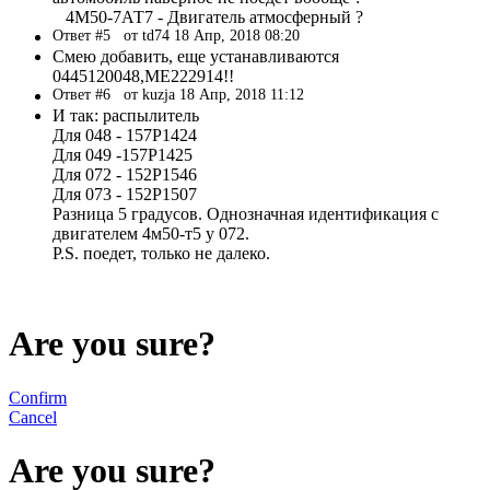
4М50-7АТ7 - Двигатель атмосферный ?
Ответ #5
от td74 18 Апр, 2018 08:20
Смею добавить, еще устанавливаются
0445120048,ME222914!!
Ответ #6
от kuzja 18 Апр, 2018 11:12
И так: распылитель
Для 048 - 157Р1424
Для 049 -157Р1425
Для 072 - 152Р1546
Для 073 - 152Р1507
Разница 5 градусов. Однозначная идентификация с
двигателем 4м50-т5 у 072.
P.S. поедет, только не далеко.
Are you sure?
Confirm
Cancel
Are you sure?