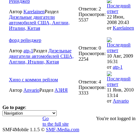
Рейнджер
Ответов: 2
Автор
Karelainen
Раздел
Просмотров:
22 Июн,
Дизельные двигатели
5537
2008 20:43
автомобилей США, Англии,
от
Karelainen
Италии, Китая
форд рейнджер
Ответов: 0
Автор
atp-1
Раздел
Дизельные
Просмотров:
10 Авг, 2009
двигатели автомобилей США,
2254
16:31
Англии, Италии, Китая
от
atp-1
Хино с коммон рейлом
Ответов: 4
Просмотров:
11 Янв, 2010
Автор
Anvario
Раздел
АЗИЯ
3333
13:14
от
Anvario
Go to page
:
1
Go
You're not logged in
to the full site
SMF4Mobile 1.1.5 ©
SMF-Media.com