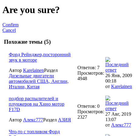
Are you sure?
Confirm
Cancel
Похожие темы (5)
Форд Рейнджер,посторонний
звук в моторе
Ответов: 7
Автор
Karelainen
Раздел
Просмотров:
26 Янв, 2009
Дизельные двигатели
4948
00:18
автомобилей США, Англии,
от
Karelainen
Италии, Китая
подбор распылителей и
плунжеров на Хино мотор
Ответов: 0
F17D
Просмотров:
27 Авг, 2019
2327
13:07
Автор
Алекс777
Раздел
АЗИЯ
от
Алекс777
Что-то с топливом Форд