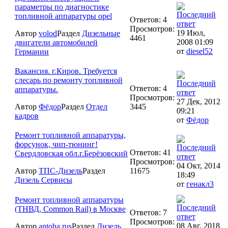
параметры по диагностике
топливной аппаратуры opel
Ответов: 4
Просмотров:
19 Июл,
Автор
volod
Раздел
Дизельные
4461
2008 01:09
двигатели автомобилей
от
diesel52
Германии
Вакансия. г.Киров. Требуется
слесарь по ремонту топливной
Ответов: 4
аппаратуры.
Просмотров:
27 Дек, 2012
Автор
Фёдор
Раздел
Отдел
3445
09:21
кадров
от
Фёдор
Ремонт топливной аппаратуры,
форсунок, чип-тюнинг!
Ответов: 41
Свердловская обл.г.Берёзовский
Просмотров:
04 Окт, 2014
Автор
ТПС-Дизель
Раздел
11675
18:49
Дизель Сервисы
от
генакл3
Ремонт топливной аппаратуры
(ТНВД, Сommon Rail) в Москве
Ответов: 7
Просмотров:
08 Авг, 2018
Автор
antoha rus
Раздел
Дизель