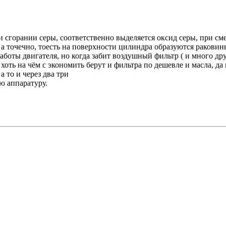
при сгорании серы, соответственно выделяется оксид серы, при с
а точечно, тоесть на поверхности цилиндра образуются раковины
аботы двигателя, но когда забит воздушный фильтр ( и много дру
 хоть на чём с экономить берут и фильтра по дешевле и масла, 
а то и через два три
ю аппаратуру.