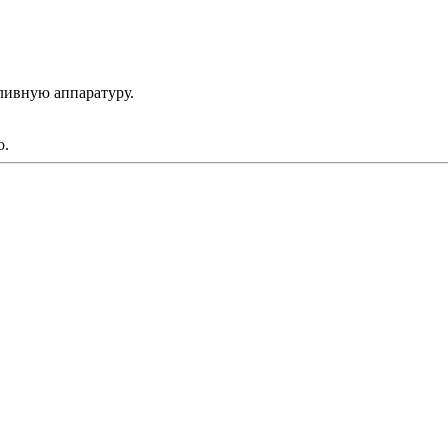
ливную аппаратуру.
о.