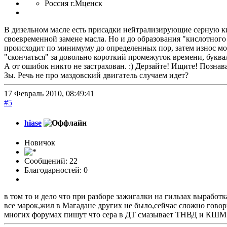
Россия г.Мценск
В дизельном масле есть присадки нейтрализирующие серную кис
своевременной замене масла. Но и до образования "кислотного
происходит по минимуму до определенных пор, затем износ мо
"скончаться" за довольно короткий промежуток времени, букваль
А от ошибок никто не застрахован. :) Дерзайте! Ищите! Познав
Зы. Речь не про маздовский двигатель случаем идет?
17 Февраль 2010, 08:49:41
#5
hiase
Новичок
Сообщений: 22
Благодарностей: 0
в том то и дело что при разборе зажигалки на гильзах выработ
все марок,жил в Магадане других не было,сейчас сложно говор
многих форумах пишут что сера в ДТ смазывает ТНВД и КШМ но