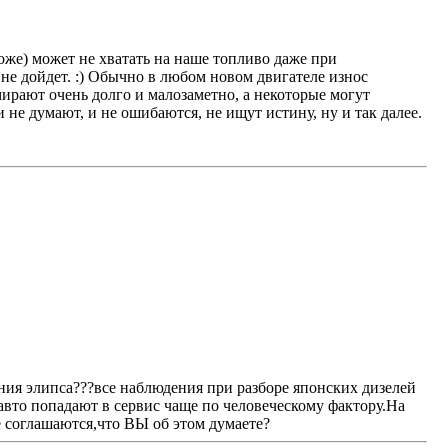
оже) может не хватать на наше топливо даже при
не дойдет. :) Обычно в любом новом двигателе износ
ирают очень долго и малозаметно, а некоторые могут
 не думают, и не ошибаются, не ищут истину, ну и так далее.
чения элипса???все наблюдения при разборе японских дизелей
 авто попадают в сервис чаще по человеческому фактору.На
е соглашаются,что ВЫ об этом думаете?