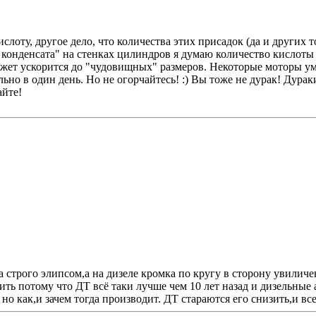
лоту, другое дело, что количества этих присадок (да и других т
 конденсата" на стенках цилиндров я думаю количество кислоты 
жет ускорится до "чудовищных" размеров. Некоторые моторы ум
но в один день. Но не огорчайтесь! :) Вы тоже не дурак! Дураки
айте!
ка строго элипсом,а на дизеле кромка по кругу в сторону увили
ить потому что ДТ всё таки лучше чем 10 лет назад и дизельные
 как,и зачем тогда производит. ДТ стараются его снизить,и вс