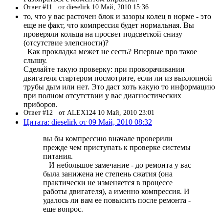
Ответ #11
от dieselirk 10 Май, 2010 15:36
то, что у вас расточен блок и зазоры колец в норме - это
еще не факт, что компрессия будет нормальная. Вы
проверяли кольца на просвет подсветкой снизу
(отсутствие элепсности)?
Как прокладка межет не сесть? Впервые про такое
слышу.
Сделайте такую проверку: при проворачивании
двигателя стартером посмотрите, если ли из выхлопной
трубы дым или нет. Это даст хоть какую то информацию
при полном отсутствии у вас диагностических
приборов.
Ответ #12
от ALEX124 10 Май, 2010 23:01
Цитата: dieselirk от 09 Май, 2010 08:32
вы бы компрессию вначале проверили
прежде чем приступать к проверке системы
питания.
И небольшое замечание - до ремонта у вас
была занижена не степень сжатия (она
практически не изменяется в процессе
работы двигателя), а именно компрессия. И
удалось ли вам ее повысить после ремонта -
еще вопрос.