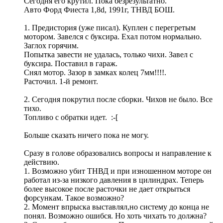
Сегодня его крутил. Пока безрезультатно.
Авто Форд Фиеста 1,8d, 1991г, ТНВД БОШ.
1. Предистория (уже писал). Куплен с перегретым
мотором. Завелся с буксира. Ехал потом нормально.
Заглох горячим.
Попытка завести не удалась, только чихи. Завел с
буксира. Поставил в гараж.
Снял мотор. Зазор в замках колец 7мм!!!!.
Расточил. 1-й ремонт.
2. Сегодня покрутил после сборки. Чихов не было. Все
тихо.
Топливо с обратки идет. :-[
Больше сказать ничего пока не могу.
Сразу в голове образовались вопросы и направление к
действию.
1. Возможно убит ТНВД и при изношенном моторе он
работал из-за низкого давления в цилиндрах. Теперь
более высокое после расточки не дает открыться
форсункам. Такое возможно?
2. Момент впрыска выставлял,но систему до конца не
понял. Возможно ошибся. Но хоть чихать то должна?