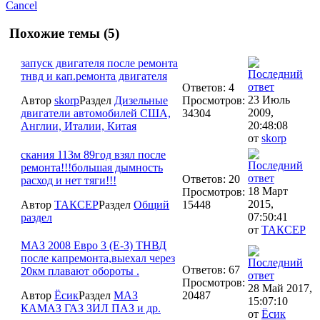
Cancel
Похожие темы (5)
запуск двигателя после ремонта
тнвд и кап.ремонта двигателя
Ответов: 4
23 Июль
Автор
skorp
Раздел
Дизельные
Просмотров:
2009,
двигатели автомобилей США,
34304
20:48:08
Англии, Италии, Китая
от
skorp
скания 113м 89год взял после
ремонта!!!большая дымность
Ответов: 20
расход и нет тяги!!!
18 Март
Просмотров:
2015,
Автор
ТАКСЕР
Раздел
Общий
15448
07:50:41
раздел
от
ТАКСЕР
МАЗ 2008 Евро 3 (Е-3) ТНВД
после капремонта,выехал через
Ответов: 67
20км плавают обороты .
Просмотров:
28 Май 2017,
Автор
Ёсик
Раздел
МАЗ
20487
15:07:10
КАМАЗ ГАЗ ЗИЛ ПАЗ и др.
от
Ёсик