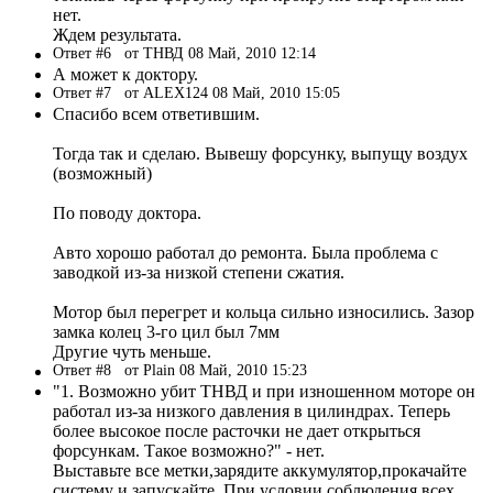
нет.
Ждем результата.
Ответ #6
от ТНВД 08 Май, 2010 12:14
А может к доктору.
Ответ #7
от ALEX124 08 Май, 2010 15:05
Спасибо всем ответившим.
Тогда так и сделаю. Вывешу форсунку, выпущу воздух
(возможный)
По поводу доктора.
Авто хорошо работал до ремонта. Была проблема с
заводкой из-за низкой степени сжатия.
Мотор был перегрет и кольца сильно износились. Зазор
замка колец 3-го цил был 7мм
Другие чуть меньше.
Ответ #8
от Plain 08 Май, 2010 15:23
"1. Возможно убит ТНВД и при изношенном моторе он
работал из-за низкого давления в цилиндрах. Теперь
более высокое после расточки не дает открыться
форсункам. Такое возможно?" - нет.
Выставьте все метки,зарядите аккумулятор,прокачайте
систему и запускайте. При условии соблюдения всех