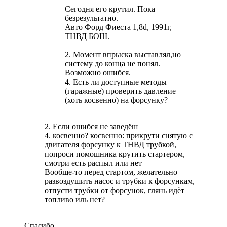
Сегодня его крутил. Пока
безрезультатно.
Авто Форд Фиеста 1,8d, 1991г,
ТНВД БОШ.
2. Момент впрыска выставлял,но
систему до конца не понял.
Возможно ошибся.
4. Есть ли доступные методы
(гаражные) проверить давление
(хоть косвенно) на форсунку?
2. Если ошибся не заведёш
4. косвенно? косвенно: прикрути снятую с
двигателя форсунку к ТНВД трубкой,
попроси помошника крутить стартером,
смотри есть распыл или нет
Вообще-то перед стартом, желательно
развоздушить насос и трубки к форсункам,
отпусти трубки от форсунок, глянь идёт
топливо иль нет?
Спасибо.