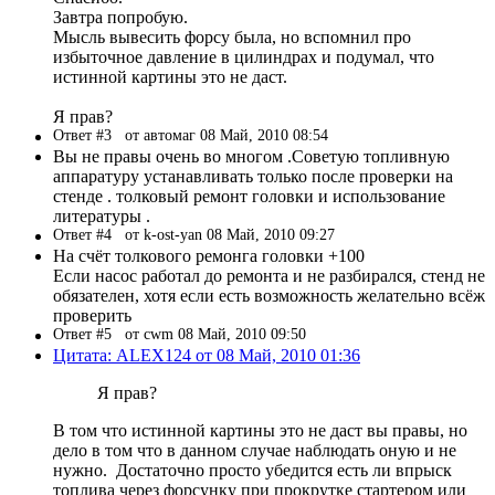
Завтра попробую.
Мысль вывесить форсу была, но вспомнил про
избыточное давление в цилиндрах и подумал, что
истинной картины это не даст.
Я прав?
Ответ #3
от автомаг 08 Май, 2010 08:54
Вы не правы очень во многом .Советую топливную
аппаратуру устанавливать только после проверки на
стенде . толковый ремонт головки и использование
литературы .
Ответ #4
от k-ost-yan 08 Май, 2010 09:27
На счёт толкового ремонга головки +100
Если насос работал до ремонта и не разбирался, стенд не
обязателен, хотя если есть возможность желательно всёж
проверить
Ответ #5
от cwm 08 Май, 2010 09:50
Цитата: ALEX124 от 08 Май, 2010 01:36
Я прав?
В том что истинной картины это не даст вы правы, но
дело в том что в данном случае наблюдать оную и не
нужно. Достаточно просто убедится есть ли впрыск
топлива через форсунку при прокрутке стартером или