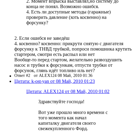
2. Момент впрыска выставлял,но систему до
конца не понял. Возможно ошибся.
4. Есть ли доступные методы (гаражные)
проверить давление (хоть косвенно) на
форсунку?
2. Если ошибся не заведёш
4. косвенно? косвенно: прикрути снятую с двигателя
форсунку к ТНВД трубкой, попроси помошника крутить
стартером, смотри есть распыл или нет
Вообще-то перед стартом, желательно развоздушить
насос и трубки к форсункам, отпусти трубки от
форсунок, глянь идёт топливо иль нет?
Ответ #2
от ALEX124 08 Май, 2010 01:36
Цитата: k-ost-yan от 08 Май, 2010 01:23
Цитата: ALEX124 от 08 Май, 2010 01:02
Здравствуйте господа!
Вот уже прошло много времени с
того момента как начал
капиталку двигателя своего
свежекупленного Форд.