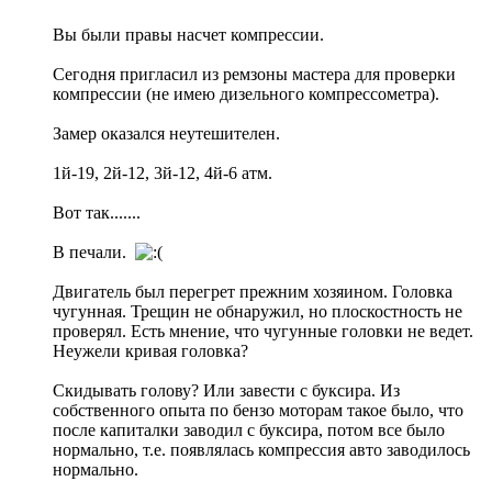
Вы были правы насчет компрессии.
Сегодня пригласил из ремзоны мастера для проверки
компрессии (не имею дизельного компрессометра).
Замер оказался неутешителен.
1й-19, 2й-12, 3й-12, 4й-6 атм.
Вот так.......
В печали.
Двигатель был перегрет прежним хозяином. Головка
чугунная. Трещин не обнаружил, но плоскостность не
проверял. Есть мнение, что чугунные головки не ведет.
Неужели кривая головка?
Скидывать голову? Или завести с буксира. Из
собственного опыта по бензо моторам такое было, что
после капиталки заводил с буксира, потом все было
нормально, т.е. появлялась компрессия авто заводилось
нормально.