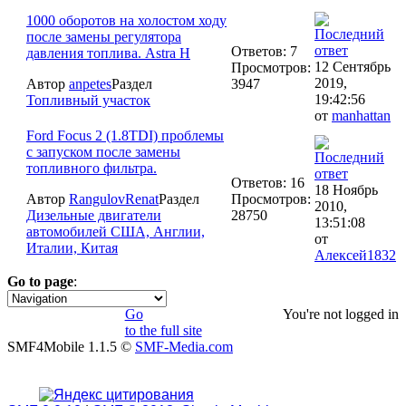
1000 оборотов на холостом ходу
после замены регулятора
Ответов: 7
давления топлива. Astra H
12 Сентябрь
Просмотров:
2019,
Автор
anpetes
Раздел
3947
19:42:56
Топливный участок
от
manhattan
Ford Focus 2 (1.8TDI) проблемы
с запуском после замены
топливного фильтра.
Ответов: 16
18 Ноябрь
Автор
RangulovRenat
Раздел
Просмотров:
2010,
Дизельные двигатели
28750
13:51:08
автомобилей США, Англии,
от
Италии, Китая
Алексей1832
Go to page
:
1
2
Go
You're not logged in
to the full site
SMF4Mobile 1.1.5 ©
SMF-Media.com