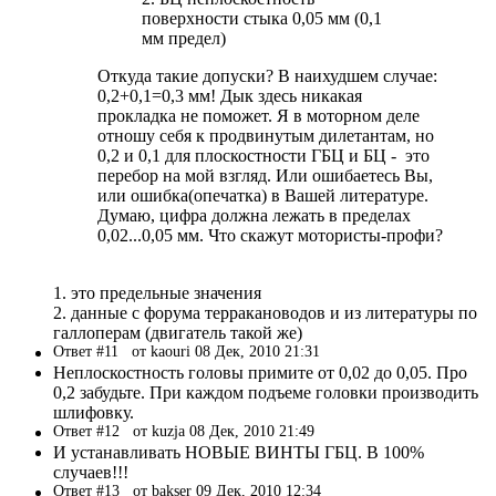
поверхности стыка 0,05 мм (0,1
мм предел)
Откуда такие допуски? В наихудшем случае:
0,2+0,1=0,3 мм! Дык здесь никакая
прокладка не поможет. Я в моторном деле
отношу себя к продвинутым дилетантам, но
0,2 и 0,1 для плоскостности ГБЦ и БЦ - это
перебор на мой взгляд. Или ошибаетесь Вы,
или ошибка(опечатка) в Вашей литературе.
Думаю, цифра должна лежать в пределах
0,02...0,05 мм. Что скажут мотористы-профи?
1. это предельные значения
2. данные с форума терракановодов и из литературы по
галлоперам (двигатель такой же)
Ответ #11
от kaouri 08 Дек, 2010 21:31
Неплоскостность головы примите от 0,02 до 0,05. Про
0,2 забудьте. При каждом подъеме головки производить
шлифовку.
Ответ #12
от kuzja 08 Дек, 2010 21:49
И устанавливать НОВЫЕ ВИНТЫ ГБЦ. В 100%
случаев!!!
Ответ #13
от bakser 09 Дек, 2010 12:34