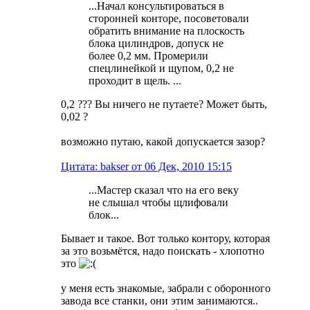
...Начал консультироваться в
сторонней конторе, посоветовали
обратить внимание на плоскость
блока цилиндров, допуск не
более 0,2 мм. Промерили
спецлинейкой и щупом, 0,2 не
проходит в щель. ...
0,2 ??? Вы ничего не путаете? Может быть,
0,02 ?
возможно путаю, какой допускается зазор?
Цитата: bakser от 06 Дек, 2010 15:15
...Мастер сказал что на его веку
не слышал чтобы щлифовали
блок...
Бывает и такое. Вот только контору, которая
за это возьмётся, надо поискать - хлопотно
это
у меня есть знакомые, забрали с оборонного
завода все станки, они этим занимаются..