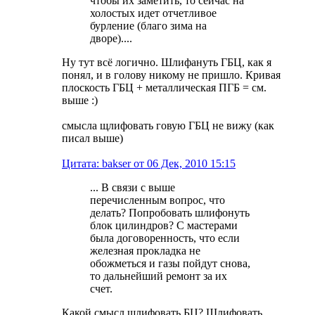
чтобы их заметить, то сейчас на
холостых идет отчетливое
бурление (благо зима на
дворе)....
Ну тут всё логично. Шлифануть ГБЦ, как я
понял, и в голову никому не пришло. Кривая
плоскость ГБЦ + металлическая ПГБ = см.
выше :)
смысла щлифовать говую ГБЦ не вижу (как
писал выше)
Цитата: bakser от 06 Дек, 2010 15:15
... В связи с выше
перечисленным вопрос, что
делать? Попробовать шлифонуть
блок цилиндров? С мастерами
была договоренность, что если
железная прокладка не
обожметься и газы пойдут снова,
то дальнейший ремонт за их
счет.
Какой смысл шлифовать БЦ? Шлифовать