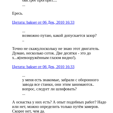
быстрее прогорит....
...
Ересь.
Цитата: bakser от 06 Дек, 2010 16:33
...
возможно путаю, какой допускается зазор?
..
Точно не скажу,поскольку не знаю этот двигатель.
Думаю, несколько соток. Две десятки - это до
х...я(невооружённым глазом видно!).
Цитата: bakser от 06 Дек, 2010 16:33
...
у меня есть знакомые, забрали с оборонного
завода все станки, они этим занимаются..
вопрос, следует ли шлифовать?
...
А оснастка у них есть? А опыт подобных работ? Надо
или нет, можно определить только путём замеров.
Скорее нет, чем да.