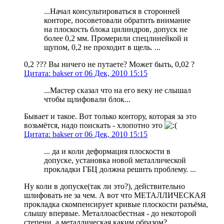
...Начал консультироваться в сторонней
конторе, посоветовали обратить внимание
на плоскость блока цилиндров, допуск не
более 0,2 мм. Промерили спецлинейкой и
щупом, 0,2 не проходит в щель. ...
0,2 ??? Вы ничего не путаете? Может быть, 0,02 ?
Цитата: bakser от 06 Дек, 2010 15:15
...Мастер сказал что на его веку не слышал
чтобы щлифовали блок...
Бывает и такое. Вот только контору, которая за это
возьмётся, надо поискать - хлопотно это
Цитата: bakser от 06 Дек, 2010 15:15
... да и коли деформация плоскости в
допуске, установка новой металлической
прокладки ГБЦ должна решить проблему. ...
Ну коли в допуске(так ли это?), действительно
шлифовать не за чем. А вот что МЕТАЛЛИЧЕСКАЯ
прокладка скомпенсирует кривые плоскости разъёма,
слышу впервые. Металлоасбестная - до некоторой
степени, а металлическая каким образом?