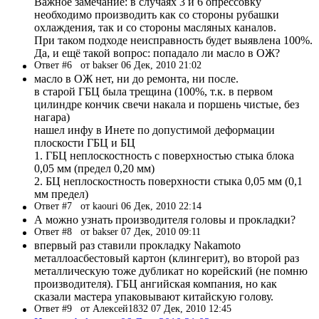
Важное замечание: в случаях 3 и 6 опрессовку
необходимо производить как со стороны рубашки
охлаждения, так и со стороны масляных каналов.
При таком подходе неисправность будет выявлена 100%.
Да, и ещё такой вопрос: попадало ли масло в ОЖ?
Ответ #6
от bakser 06 Дек, 2010 21:02
масло в ОЖ нет, ни до ремонта, ни после.
в старой ГБЦ была трещина (100%, т.к. в первом
цилиндре кончик свечи накала и поршень чистые, без
нагара)
нашел инфу в Инете по допустимой деформации
плоскости ГБЦ и БЦ
1. ГБЦ неплоскостность с поверхностью стыка блока
0,05 мм (предел 0,20 мм)
2. БЦ неплоскостность поверхности стыка 0,05 мм (0,1
мм предел)
Ответ #7
от kaouri 06 Дек, 2010 22:14
А можно узнать производителя головы и прокладки?
Ответ #8
от bakser 07 Дек, 2010 09:11
впервый раз ставили прокладку Nakamoto
металлоасбестовый картон (клингерит), во второй раз
металлическую тоже дубликат но корейский (не помню
производителя). ГБЦ ангийская компания, но как
сказали мастера упаковывают китайскую голову.
Ответ #9
от Алексей1832 07 Дек, 2010 12:45