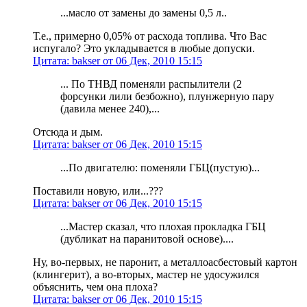
...масло от замены до замены 0,5 л..
Т.е., примерно 0,05% от расхода топлива. Что Вас
испугало? Это укладывается в любые допуски.
Цитата: bakser от 06 Дек, 2010 15:15
... По ТНВД поменяли распылители (2
форсунки лили безбожно), плунжерную пару
(давила менее 240),...
Отсюда и дым.
Цитата: bakser от 06 Дек, 2010 15:15
...По двигателю: поменяли ГБЦ(пустую)...
Поставили новую, или...???
Цитата: bakser от 06 Дек, 2010 15:15
...Мастер сказал, что плохая прокладка ГБЦ
(дубликат на паранитовой основе)....
Ну, во-первых, не паронит, а металлоасбестовый картон
(клингерит), а во-вторых, мастер не удосужился
объяснить, чем она плоха?
Цитата: bakser от 06 Дек, 2010 15:15