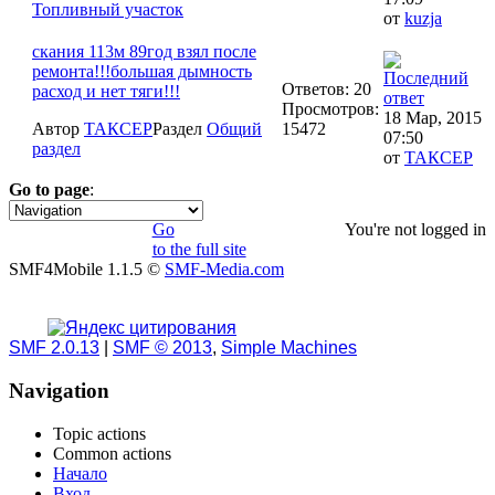
Топливный участок
от
kuzja
скания 113м 89год взял после
ремонта!!!большая дымность
Ответов: 20
расход и нет тяги!!!
Просмотров:
18 Мар, 2015
Автор
ТАКСЕР
Раздел
Общий
15472
07:50
раздел
от
ТАКСЕР
Go to page
:
1
2
»
Go
You're not logged in
to the full site
SMF4Mobile 1.1.5 ©
SMF-Media.com
SMF 2.0.13
|
SMF © 2013
,
Simple Machines
Navigation
Topic actions
Common actions
Начало
Вход