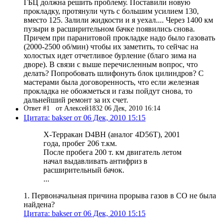
ГБЦ должна решить проблему. Поставили новую
прокладку, протянули чуть с большим усилием 130,
вместо 125. Залили жидкости и я уехал.... Через 1400 км
пузыри в расширительном бачке появились снова.
Причем при паранитовой прокладке надо было газовать
(2000-2500 об/мин) чтобы их заметить, то сейчас на
холостых идет отчетливое бурление (благо зима на
дворе). В связи с выше перечисленным вопрос, что
делать? Попробовать шлифонуть блок цилиндров? С
мастерами была договоренность, что если железная
прокладка не обожметься и газы пойдут снова, то
дальнейший ремонт за их счет.
Ответ #1
от Алексей1832 06 Дек, 2010 16:14
Цитата: bakser от 06 Дек, 2010 15:15
Х-Терракан D4BH (аналог 4D56T), 2001
года, пробег 206 т.км.
После пробега 200 т. км двигатель летом
начал выдавливать антифриз в
расширительный бачок.
...
1. Первоначальная причина прорыва газов в СО не была
найдена?
Цитата: bakser от 06 Дек, 2010 15:15