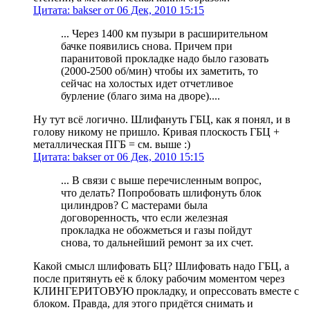
Цитата: bakser от 06 Дек, 2010 15:15
... Через 1400 км пузыри в расширительном
бачке появились снова. Причем при
паранитовой прокладке надо было газовать
(2000-2500 об/мин) чтобы их заметить, то
сейчас на холостых идет отчетливое
бурление (благо зима на дворе)....
Ну тут всё логично. Шлифануть ГБЦ, как я понял, и в
голову никому не пришло. Кривая плоскость ГБЦ +
металлическая ПГБ = см. выше :)
Цитата: bakser от 06 Дек, 2010 15:15
... В связи с выше перечисленным вопрос,
что делать? Попробовать шлифонуть блок
цилиндров? С мастерами была
договоренность, что если железная
прокладка не обожметься и газы пойдут
снова, то дальнейший ремонт за их счет.
Какой смысл шлифовать БЦ? Шлифовать надо ГБЦ, а
после притянуть её к блоку рабочим моментом через
КЛИНГЕРИТОВУЮ прокладку, и опрессовать вместе с
блоком. Правда, для этого придётся снимать и