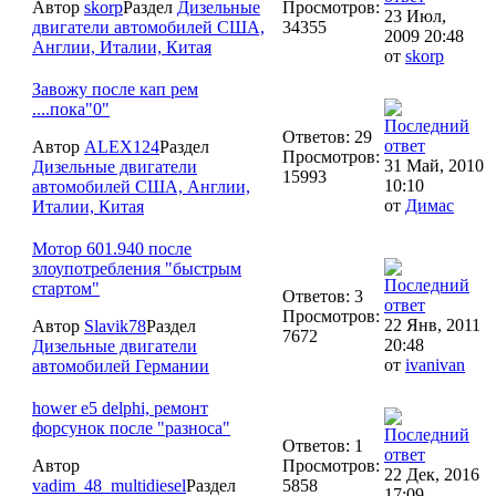
Автор
skorp
Раздел
Дизельные
Просмотров:
23 Июл,
двигатели автомобилей США,
34355
2009 20:48
Англии, Италии, Китая
от
skorp
Завожу после кап рем
....пока"0"
Ответов: 29
Автор
ALEX124
Раздел
Просмотров:
31 Май, 2010
Дизельные двигатели
15993
10:10
автомобилей США, Англии,
от
Димас
Италии, Китая
Мотор 601.940 после
злоупотребления "быстрым
стартом"
Ответов: 3
Просмотров:
22 Янв, 2011
Автор
Slavik78
Раздел
7672
20:48
Дизельные двигатели
от
ivanivan
автомобилей Германии
hower e5 delphi, ремонт
форсунок после "разноса"
Ответов: 1
Автор
Просмотров:
22 Дек, 2016
vadim_48_multidiesel
Раздел
5858
17:09