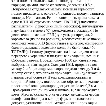
этом плохо заводился, как на холодную, так и на
горячую, дымил, масло от замены до замены 0,5 л.
Попробовал отделаться малым: поменял термостат,
помпу, вискомуфту, основной радиатор, продул радиатор
кондера. Не помогло. Решил капиталить двигатель, за
одно и ТНВД отремонтировать. По ТНВД поменяли
распылители (2 форсунки лили безбожно), плунжерную
пару (давила менее 240), ремкомплект прокладок. По
двигателю: поменяли ГБЦ(пустую), распредвал, 2
коромысла (износ на роликах), маслосъемные колпачки,
комплект колец STD (износ гильз в допуске, компрессия
была нормальная, залегших колец не было, спасибо
ТОТАЛЬ), 1 гильзу (опустилась на 1 см видимо из-за
перегрева), коренные и шатунные вкладыши, все РТИ.
Собрали, завели. Проехал около 1000 км, снова начал
выбрасывать антифриз. Скинули ГБЦ, прорыв газов
между 2 и 3 цилиндрами, скоро подходит между 3 и 4.
Мастер сказал, что плохая прокладка ГБЦ (дубликат на
паранитовой основе). Начал консультироваться в
сторонней конторе, посоветовали обратить внимание на
плоскость блока цилиндров, допуск не более 0,2 мм.
Промерили спецлинейкой и щупом, 0,2 не проходит в
щель. Мастер сказал что на его веку не слышал чтобы
щлифовали блок, да и коли деформация плоскости в
допуске, установка новой металлической прокладки