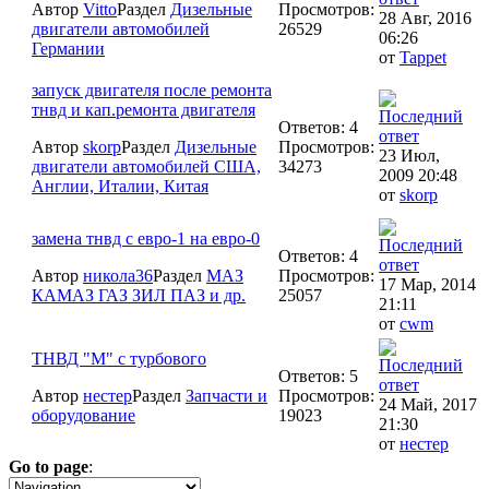
Автор
Vitto
Раздел
Дизельные
Просмотров:
28 Авг, 2016
двигатели автомобилей
26529
06:26
Германии
от
Tappet
запуск двигателя после ремонта
тнвд и кап.ремонта двигателя
Ответов: 4
Автор
skorp
Раздел
Дизельные
Просмотров:
23 Июл,
двигатели автомобилей США,
34273
2009 20:48
Англии, Италии, Китая
от
skorp
замена тнвд с евро-1 на евро-0
Ответов: 4
Автор
никола36
Раздел
МАЗ
Просмотров:
17 Мар, 2014
КАМАЗ ГАЗ ЗИЛ ПАЗ и др.
25057
21:11
от
cwm
ТНВД "М" с турбового
Ответов: 5
Автор
нестер
Раздел
Запчасти и
Просмотров:
24 Май, 2017
оборудование
19023
21:30
от
нестер
Go to page
:
1