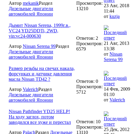
Автор
mekanik
Раздел
Просмотров:
23 Авг, 2018
Дизельные двигатели
13210
11:44
автомобилей Японии
от
kuzja
Дымит Nissan Serena, 1999г.в.,
VC24 YD25DDTi, 2WD,
vin:vc24-000630
Ответов: 2
21 Авг, 2013
Просмотров:
Автор
Nissan Serena 99
Раздел
13:38
6579
Дизельные двигатели
от
Nissan
автомобилей Японии
Serena 99
Размер резьбы на свечах накала,
форсунках и датчике давления
масла Nissan TD42 ?
Ответов: 0
Просмотров:
14 Фев, 2009
Автор
Valerich
Раздел
5712
01:10
Дизельные двигатели
от
Valerich
автомобилей Японии
Nissan Pathfinder YD25 HELP!
На ходу заглох, потом
Ответов: 10
заводился все хуже и перестал
Просмотров:
25 Дек, 2012
Автор
Palach
Раздел
Дизельные
13110