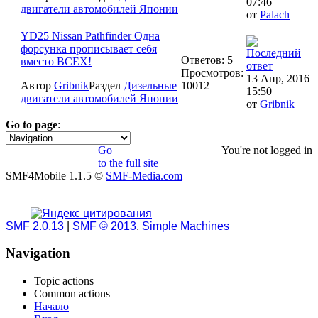
07:46
двигатели автомобилей Японии
от
Palach
YD25 Nissan Pathfinder Одна
форсунка прописывает себя
Ответов: 5
вместо ВСЕХ!
Просмотров:
13 Апр, 2016
Автор
Gribnik
Раздел
Дизельные
10012
15:50
двигатели автомобилей Японии
от
Gribnik
Go to page
:
1
Go
You're not logged in
to the full site
SMF4Mobile 1.1.5 ©
SMF-Media.com
SMF 2.0.13
|
SMF © 2013
,
Simple Machines
Navigation
Topic actions
Common actions
Начало