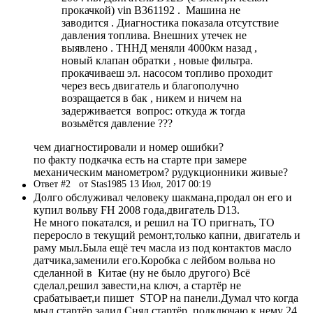
прокачкой) vin B361192 . Машина не
заводится . Диагностика показала отсутствие
давления топлива. Внешних утечек не
выявлено . ТННД меняли 4000км назад ,
новый клапан обратки , новые фильтра.
прокачиваеш эл. насосом топливо проходит
через весь двигатель и благополучно
возращается в бак , никем и ничем на
задерживается вопрос: откуда ж тогда
возьмётся давление ???
чем диагностировали и номер ошибки?
по факту подкачка есть на старте при замере
механическим манометром? рудукционники живые?
Ответ #2
от Stas1985 13 Июл, 2017 00:19
Долго обслуживал человеку шакмана,продал он его и
купил вольву FH 2008 года,двигатель D13.
Не много покатался, и решил на ТО пригнать, ТО
переросло в текущий ремонт,только капни, двигатель и
раму мыл.Была ещё теч масла из под контактов масло
датчика,заменили его.Коробка с лейбом вольва но
сделанной в Китае (ну не было другого) Всё
сделал,решил завести,на ключ, а стартёр не
срабатывает,и пишет STOP на панели.Думал что когда
мыл стартёр залил.Снял стартёр, подключаю к нему 24