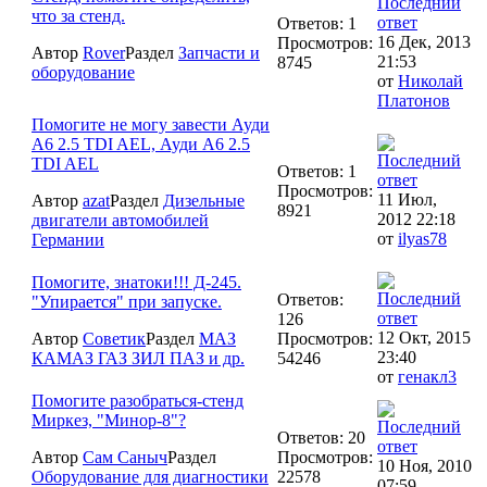
что за стенд.
Ответов: 1
16 Дек, 2013
Просмотров:
Автор
Rover
Раздел
Запчасти и
21:53
8745
оборудование
от
Николай
Платонов
Помогите не могу завести Ауди
А6 2.5 TDI AEL, Ауди А6 2.5
TDI AEL
Ответов: 1
Просмотров:
11 Июл,
Автор
azat
Раздел
Дизельные
8921
2012 22:18
двигатели автомобилей
от
ilyas78
Германии
Помогите, знатоки!!! Д-245.
Ответов:
"Упирается" при запуске.
126
12 Окт, 2015
Автор
Советик
Раздел
МАЗ
Просмотров:
23:40
КАМАЗ ГАЗ ЗИЛ ПАЗ и др.
54246
от
генакл3
Помогите разобраться-стенд
Миркез, "Минор-8"?
Ответов: 20
Автор
Сам Саныч
Раздел
Просмотров:
10 Ноя, 2010
Оборудование для диагностики
22578
07:59