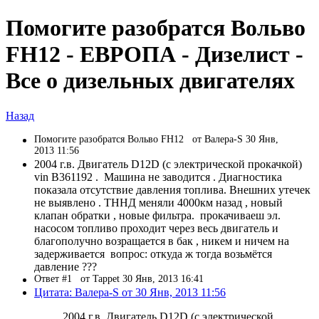
Помогите разобратся Вольво
FH12 - ЕВРОПА - Дизелист -
Все о дизельных двигателях
Назад
Помогите разобратся Вольво FH12
от Валера-S 30 Янв,
2013 11:56
2004 г.в. Двигатель D12D (c электрической прокачкой)
vin B361192 . Машина не заводится . Диагностика
показала отсутствие давления топлива. Внешних утечек
не выявлено . ТННД меняли 4000км назад , новый
клапан обратки , новые фильтра. прокачиваеш эл.
насосом топливо проходит через весь двигатель и
благополучно возращается в бак , никем и ничем на
задерживается вопрос: откуда ж тогда возьмётся
давление ???
Ответ #1
от Tappet 30 Янв, 2013 16:41
Цитата: Валера-S от 30 Янв, 2013 11:56
2004 г.в. Двигатель D12D (c электрической