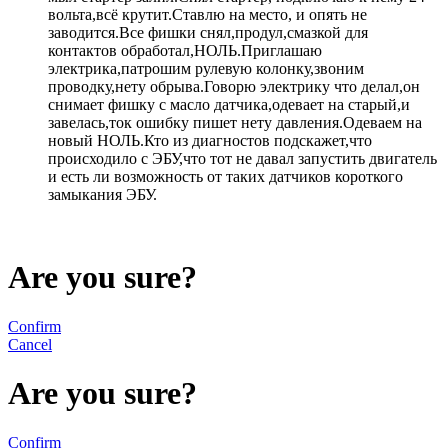
вольта,всё крутит.Ставлю на место, и опять не
заводится.Все фишки снял,продул,смазкой для
контактов обработал,НОЛЬ.Приглашаю
электрика,патрошим рулевую колонку,звоним
проводку,нету обрыва.Говорю электрику что делал,он
снимает фишку с масло датчика,одевает на старый,и
завелась,ток ошибку пишет нету давления.Одеваем на
новый НОЛЬ.Кто из диагностов подскажет,что
происходило с ЭБУ,что тот не давал запустить двигатель
и есть ли возможность от таких датчиков короткого
замыкания ЭБУ.
Are you sure?
Confirm
Cancel
Are you sure?
Confirm