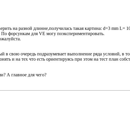
ерить на разной длинне,получилась такая картина: d=3 mm L= 
3. По форсункам для VE могу поэкспериментировать.
ожалуйста.
рый в свою очередь подразумевает выполнение ряда условий, 
нять и на тех что есть ориентируясь при этом на тест план со
и? А главное для чего?