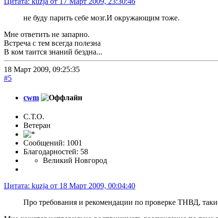
Цитата: kuzja от 17 Март 2009, 23:30:46
не буду парить себе мозг.И окружающим тоже.
Мне ответить не запарно.
Встреча с тем всегда полезна
В ком таится знаний бездна...
18 Март 2009, 09:25:35
#5
cwm
С.Т.О.
Ветеран
Сообщений: 1001
Благодарностей: 58
Великий Новгород
Цитата: kuzja от 18 Март 2009, 00:04:40
Про требования и рекомендации по проверке ТНВД, таки