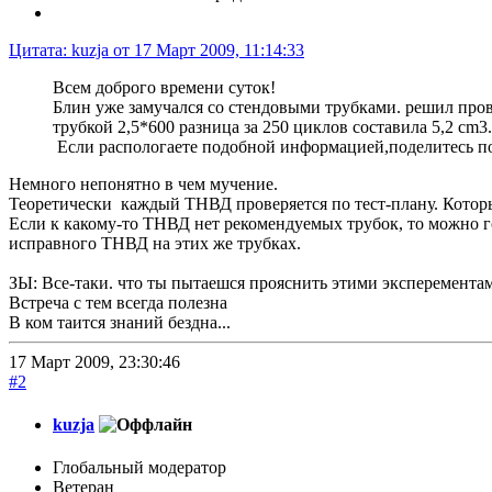
Цитата: kuzja от 17 Март 2009, 11:14:33
Всем доброго времени суток!
Блин уже замучался со стендовыми трубками. решил пров
трубкой 2,5*600 разница за 250 циклов составила 5,2 cm
Если распологаете подобной информацией,поделитесь п
Немного непонятно в чем мучение.
Теоретически каждый ТНВД проверяется по тест-плану. Кото
Если к какому-то ТНВД нет рекомендуемых трубок, то можно го
исправного ТНВД на этих же трубках.
ЗЫ: Все-таки. что ты пытаешся прояснить этими эксперементам
Встреча с тем всегда полезна
В ком таится знаний бездна...
17 Март 2009, 23:30:46
#2
kuzja
Глобальный модератор
Ветеран