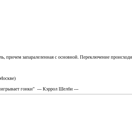
едаль, причем запаралеленная с основной. Переключение происхо
 Москве)
грывает гонки" --- Кэррол Шелби ---