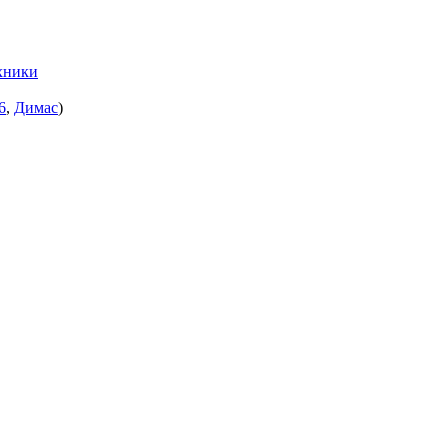
хники
6
,
Димас
)