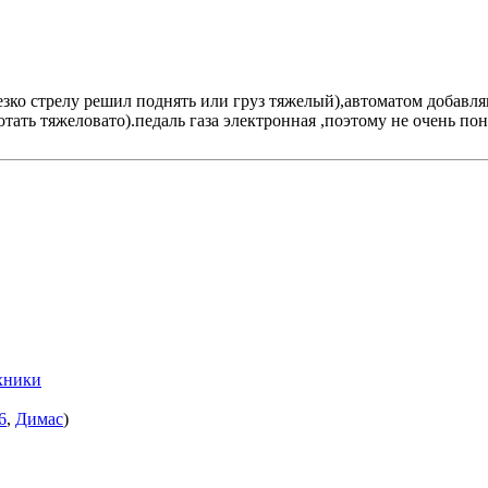
резко стрелу решил поднять или груз тяжелый),автоматом добавл
отать тяжеловато).педаль газа электронная ,поэтому не очень п
хники
6
,
Димас
)