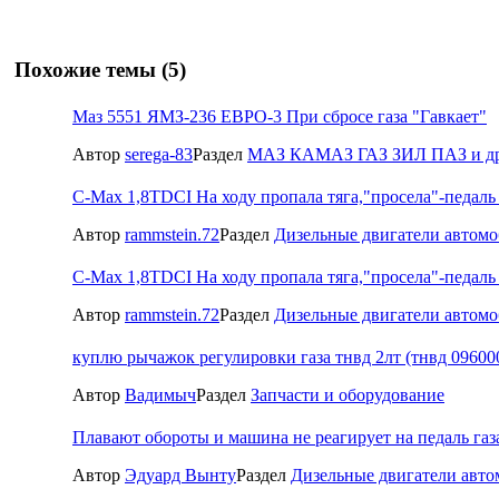
Похожие темы (5)
Маз 5551 ЯМЗ-236 ЕВРО-3 При сбросе газа "Гавкает"
Автор
serega-83
Раздел
МАЗ КАМАЗ ГАЗ ЗИЛ ПАЗ и др
С-Мах 1,8TDCI На ходу пропала тяга,"просела"-педаль 
Автор
rammstein.72
Раздел
Дизельные двигатели автом
С-Мах 1,8TDCI На ходу пропала тяга,"просела"-педаль 
Автор
rammstein.72
Раздел
Дизельные двигатели автом
куплю рычажок регулировки газа тнвд 2лт (тнвд 09600
Автор
Вадимыч
Раздел
Запчасти и оборудование
Плавают обороты и машина не реагирует на педаль газа.
Автор
Эдуард Вынту
Раздел
Дизельные двигатели авт