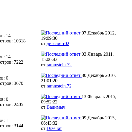
07 Декабрь 2012,
в: 14
19:09:30
отров: 10318
от
дизелист02
03 Январь 2011,
в: 14
15:06:43
отров: 7222
от
rammstein.72
30 Декабрь 2010,
в: 0
21:01:20
отров: 3670
от
rammstein.72
13 Февраль 2015,
в: 0
09:52:22
отров: 2405
от
Вадимыч
09 Декабрь 2015,
в: 1
06:43:32
отров: 3144
от
Dizelraf