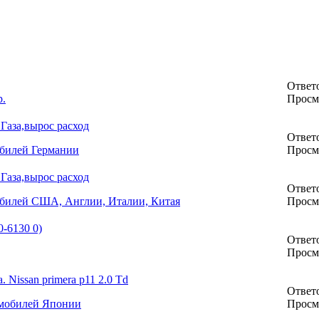
Ответо
.
Просм
Газа,вырос расход
Ответо
обилей Германии
Просм
Газа,вырос расход
Ответо
обилей США, Англии, Италии, Китая
Просм
0-6130 0)
Ответо
Просм
 Nissan primera p11 2.0 Td
Ответо
омобилей Японии
Просм