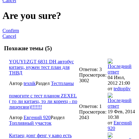
Cancel
Are you sure?
Confirm
Cancel
Похожие темы (5)
YOUYI:ZGT 6831 DH автобус
китаец, нужен тест план для
Ответов: 3
ТНВД
Просмотров:
04 Июл,
3002
2012 21:00
Автор
texnik
Раздел
Тестпланы
от
tedtopliv
помогите с тест планом ZEXEL
( то ли китаец, то ли кореец - по
Ответов: 1
лицензии)!!!!!!!
19 Фев, 2014
Просмотров:
10:38
Автор
Евгений 920
Раздел
2043
от
Евгений
Топливный участок
920
Китаец донг фенг у каво есть