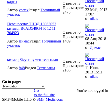
карты
Ответов: 3
Просмотров:
22 Май, 2013
Автор
vortex
Раздел
Топливный
2475
17:07
участок
от
nikas
Перенесено: ТНВД 13063052
китаец, B6AD548G4-R 12 11
Ответов: 0
304923
Просмотров:
08 Авг, 2018
Автор
Димас
Раздел
Топливный
1409
18:44
участок
от
Димас
китаец Steyer нужен тест план
Ответов: 3
Просмотров:
11 Июл,
Автор
ft48
Раздел
Тестпланы
2186
2013 15:11
от
nikas
Go to page
:
1
Go
You're not logged in
to the full site
SMF4Mobile 1.1.5 ©
SMF-Media.com