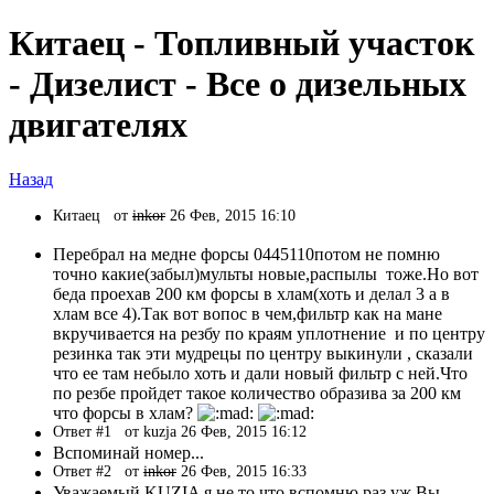
Китаец - Топливный участок
- Дизелист - Все о дизельных
двигателях
Назад
Китаец
от
inkor
26 Фев, 2015 16:10
Перебрал на медне форсы 0445110потом не помню
точно какие(забыл)мульты новые,распылы тоже.Но вот
беда проехав 200 км форсы в хлам(хоть и делал 3 а в
хлам все 4).Так вот вопос в чем,фильтр как на мане
вкручивается на резбу по краям уплотнение и по центру
резинка так эти мудрецы по центру выкинули , сказали
что ее там небыло хоть и дали новый фильтр с ней.Что
по резбе пройдет такое количество образива за 200 км
что форсы в хлам?
Ответ #1
от kuzja 26 Фев, 2015 16:12
Вспоминай номер...
Ответ #2
от
inkor
26 Фев, 2015 16:33
Уважаемый KUZIA я не то что вспомню раз уж Вы