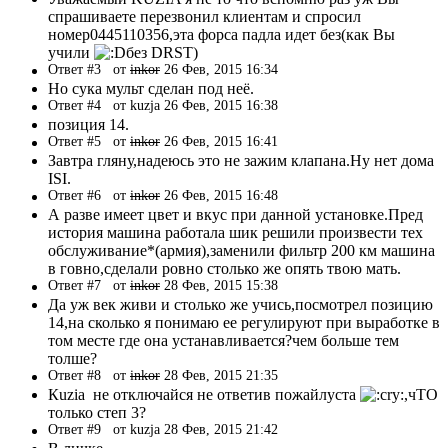
спрашиваете перезвонил клиентам и спросил
номер0445110356,эта форса падла идет без(как Вы
учили
без DRST)
Ответ #3
от
inkor
26 Фев, 2015 16:34
Но сука мульт сделан под неё.
Ответ #4
от kuzja 26 Фев, 2015 16:38
позиция 14.
Ответ #5
от
inkor
26 Фев, 2015 16:41
Завтра гляну,надеюсь это не зажим клапана.Ну нет дома
ISI.
Ответ #6
от
inkor
26 Фев, 2015 16:48
А разве имеет цвет и вкус при данной установке.Пред
история машина работала шик решили произвести тех
обслуживание*(армия),заменили фильтр 200 км машина
в говно,сделали ровно столько же опять твою мать.
Ответ #7
от
inkor
28 Фев, 2015 15:38
Да уж век живи и столько же учись,посмотрел позицию
14,на сколько я понимаю ее регулируют при выработке в
том месте где она устанавливается?чем больше тем
толше?
Ответ #8
от
inkor
28 Фев, 2015 21:35
Кuzia не отключайся не ответив пожайлуста
,чТО
только степ 3?
Ответ #9
от kuzja 28 Фев, 2015 21:42