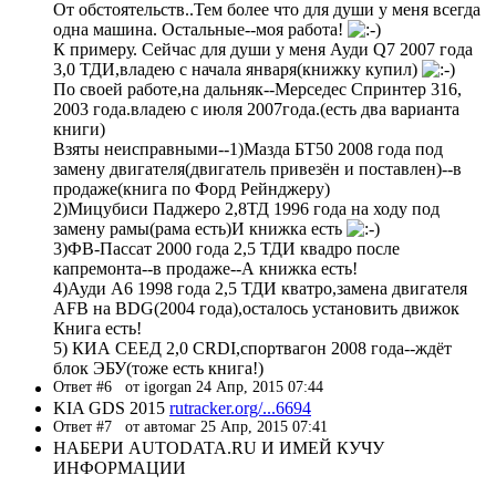
От обстоятельств..Тем более что для души у меня всегда
одна машина. Остальные--моя работа!
К примеру. Сейчас для души у меня Ауди Q7 2007 года
3,0 ТДИ,владею с начала января(книжку купил)
По своей работе,на дальняк--Мерседес Спринтер 316,
2003 года.владею с июля 2007года.(есть два варианта
книги)
Взяты неисправными--1)Мазда БТ50 2008 года под
замену двигателя(двигатель привезён и поставлен)--в
продаже(книга по Форд Рейнджеру)
2)Мицубиси Паджеро 2,8ТД 1996 года на ходу под
замену рамы(рама есть)И книжка есть
3)ФВ-Пассат 2000 года 2,5 ТДИ квадро после
капремонта--в продаже--А книжка есть!
4)Ауди А6 1998 года 2,5 ТДИ кватро,замена двигателя
AFB на BDG(2004 года),осталось установить движок
Книга есть!
5) КИА СЕЕД 2,0 CRDI,спортвагон 2008 года--ждёт
блок ЭБУ(тоже есть книга!)
Ответ #6
от igorgan 24 Апр, 2015 07:44
KIA GDS 2015
rutracker.org/...6694
Ответ #7
от автомаг 25 Апр, 2015 07:41
НАБЕРИ AUTODATA.RU И ИМЕЙ КУЧУ
ИНФОРМАЦИИ