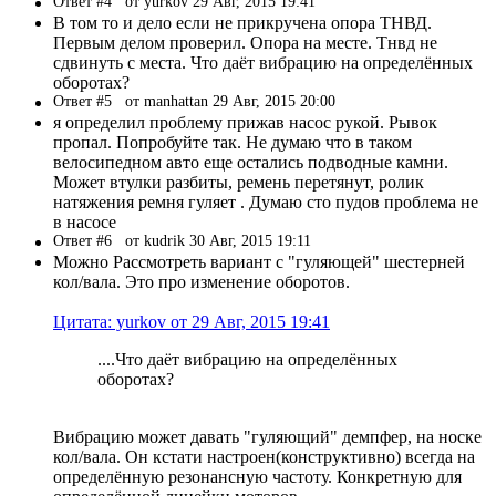
Ответ #4
от yurkov 29 Авг, 2015 19:41
В том то и дело если не прикручена опора ТНВД.
Первым делом проверил. Опора на месте. Тнвд не
сдвинуть с места. Что даёт вибрацию на определённых
оборотах?
Ответ #5
от manhattan 29 Авг, 2015 20:00
я определил проблему прижав насос рукой. Рывок
пропал. Попробуйте так. Не думаю что в таком
велосипедном авто еще остались подводные камни.
Может втулки разбиты, ремень перетянут, ролик
натяжения ремня гуляет . Думаю сто пудов проблема не
в насосе
Ответ #6
от kudrik 30 Авг, 2015 19:11
Можно Рассмотреть вариант с "гуляющей" шестерней
кол/вала. Это про изменение оборотов.
Цитата: yurkov от 29 Авг, 2015 19:41
....Что даёт вибрацию на определённых
оборотах?
Вибрацию может давать "гуляющий" демпфер, на носке
кол/вала. Он кстати настроен(конструктивно) всегда на
определённую резонансную частоту. Конкретную для