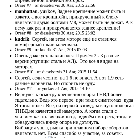
определённой линейки моторов.
Ответ #7
от dieselservis 30 Авг, 2015 22:56
manhattan
,
yurkov
, Заднее крепление может быть и
зажато, а вот кронштейн, прикрученный к блоку
двигателя двумя болтами М8, может быть не дожат. А к
нему как раз и прикручивается заднее крепление!
Ответ #8
от dieselservis 30 Авг, 2015 23:02
kudrik
, Сергей, на этом моторе ещё не ставился
демпферный шкив коленвала.
Ответ #9
от kudrik 31 Авг, 2015 07:03
Очень даже устанавливался. Причём 2 - 3 разные
версии(ступицы сталь и АЛ). Это всё я видел на
моторах.
Ответ #10
от dieselservis 31 Авг, 2015 11:54
Сергей, если честно, на 1,6 не видел. А вот 1,9 есть
разные варианты. Но спорить не буду.
Ответ #11
от yurkov 31 Авг, 2015 14:10
Вернулся к осмотру крепления опоры ТНВД более
тщательно. Ведь это первое, при таких симптомах, куда
Я тогда полез. Всё, на первый взгляд, затянуто подёргал
ТНВД,не качается всё намертво. А когда стали с
усилием качать вверх-вниз да вдвоём смотреть, тогда и
обнаружилась внизу опора не дотянута.
Вибрация ушла, рывка при плавном наборе оборотов
двигателя, нет. Всем спасибо за участие, за советы,