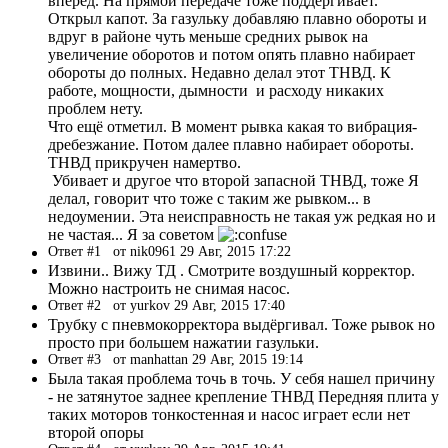
вперёд. На прямой передаче тоже поддёргивает.
Открыл капот. За газульку добавляю плавно обороты и
вдруг в районе чуть меньше средних рывок на
увеличение оборотов и потом опять плавно набирает
обороты до полных. Недавно делал этот ТНВД. К
работе, мощности, дымности и расходу никаких
проблем нету.
Что ещё отметил. В момент рывка какая то вибрация-
дребезжание. Потом далее плавно набирает обороты.
ТНВД прикручен намертво.
Убивает и другое что второй запасной ТНВД, тоже Я
делал, говорит что тоже с таким же рывком... в
недоумении. Эта неисправность не такая уж редкая но и
не частая... Я за советом
Ответ #1
от nik0961 29 Авг, 2015 17:22
Извини.. Вижу ТД . Смотрите воздушный корректор.
Можно настроить не снимая насос.
Ответ #2
от yurkov 29 Авг, 2015 17:40
Трубку с пневмокорректора выдёргивал. Тоже рывок но
просто при большем нажатии газульки.
Ответ #3
от manhattan 29 Авг, 2015 19:14
Была такая проблема точь в точь. У себя нашел причину
- не затянутое заднее крепление ТНВД Передняя плита у
таких моторов тонкостенная и насос играет если нет
второй опоры