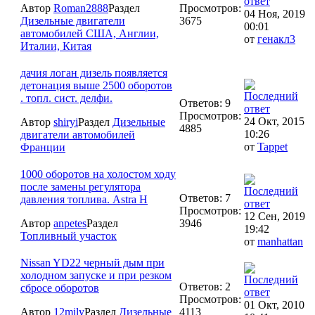
Автор
Roman2888
Раздел
Просмотров:
04 Ноя, 2019
Дизельные двигатели
3675
00:01
автомобилей США, Англии,
от
генакл3
Италии, Китая
дачия логан дизель появляется
детонация выше 2500 оборотов
. топл. сист. делфи.
Ответов: 9
Просмотров:
24 Окт, 2015
Автор
shiryi
Раздел
Дизельные
4885
10:26
двигатели автомобилей
от
Tappet
Франции
1000 оборотов на холостом ходу
после замены регулятора
Ответов: 7
давления топлива. Astra H
Просмотров:
12 Сен, 2019
Автор
anpetes
Раздел
3946
19:42
Топливный участок
от
manhattan
Nissan YD22 черный дым при
холодном запуске и при резком
Ответов: 2
сбросе оборотов
Просмотров:
01 Окт, 2010
Автор
12mily
Раздел
Дизельные
4113