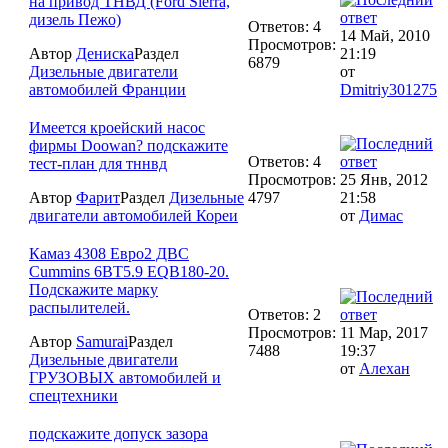
на привод ТНВД (Ford Sierra,
дизель Пежо)
Ответов: 4
14 Май, 2010
Просмотров:
Автор
Дениска
Раздел
21:19
6879
Дизельные двигатели
от
автомобилей Франции
Dmitriy301275
Имеется крoейский насос
фирмы Doowan? подскажите
Ответов: 4
тест-план для тннвд
Просмотров:
25 Янв, 2012
Автор
Фарит
Раздел
Дизельные
4797
21:58
двигатели автомобилей Кореи
от
Димас
Камаз 4308 Евро2 ДВС
Cummins 6BT5.9 EQB180-20.
Подскажите марку
распылителей.
Ответов: 2
Просмотров:
11 Мар, 2017
Автор
Samurai
Раздел
7488
19:37
Дизельные двигатели
от
Алехан
ГРУЗОВЫХ автомобилей и
спецтехники
подскажите допуск зазора