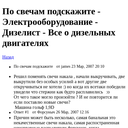
По свечам подскажите -
Электрооборудование -
Дизелист - Все о дизельных
двигателях
Назад
По свечам подскажите
от james 23 Мар, 2007 20:10
Решил поменять свечи накала , начали выкручивать, две
выкрутили без особых усилий а вот другие две
откручиваться не хотели :) но когда их всетаки победили
увидели что стержни как будто расплавились :o
От чего такое могло произойти ? И не повторится ли
если поставлю новые свечи?
Машина гольф 1,9D
Ответ #1
от Форсуныч 26 Мар, 2007 12:16
Причин может быть несколько, самая банальная это
некачественные свечи накала, самая распостраненная
неисправные распылители форсунок, когда