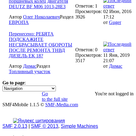
поршневых колец двигателя
Ответов: 1
DEUTZ BF M06 1013-28E3
Просмотров:
02 Июн, 2016
Автор
Олег Николаевич
Раздел
3926
17:12
ЕВРОПА
от
Guger
Перенесено: РЕБЯТА
ПОДСКАЖИТЕ
НЕСБРАСЫВАЕТ ОБОРОТЫ
Ответов: 0
ПОСЛЕ РЕМОНТА ТНВД
Просмотров:
11 Янв, 2019
ДИЗЕЛЬ ЕК 18?
3517
21:07
Автор
Димас
Раздел
от
Димас
Топливный участок
Go to page
:
1
Go
You're not logged in
to the full site
SMF4Mobile 1.1.5 ©
SMF-Media.com
SMF 2.0.13
|
SMF © 2013
,
Simple Machines