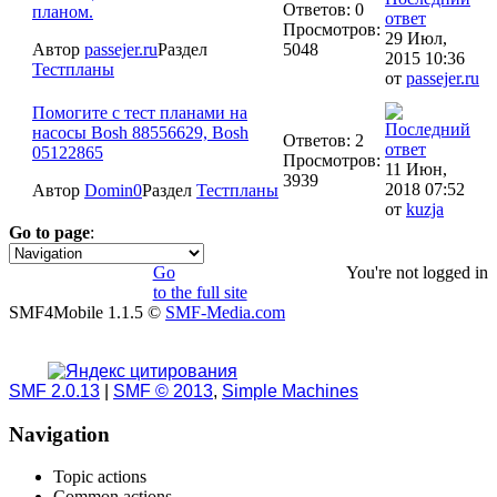
Ответов: 0
планом.
Просмотров:
29 Июл,
Автор
passejer.ru
Раздел
5048
2015 10:36
Тестпланы
от
passejer.ru
Помогите с тест планами на
насосы Bosh 88556629, Bosh
Ответов: 2
05122865
Просмотров:
11 Июн,
3939
2018 07:52
Автор
Domin0
Раздел
Тестпланы
от
kuzja
Go to page
:
1
Go
You're not logged in
to the full site
SMF4Mobile 1.1.5 ©
SMF-Media.com
SMF 2.0.13
|
SMF © 2013
,
Simple Machines
Navigation
Topic actions
Common actions