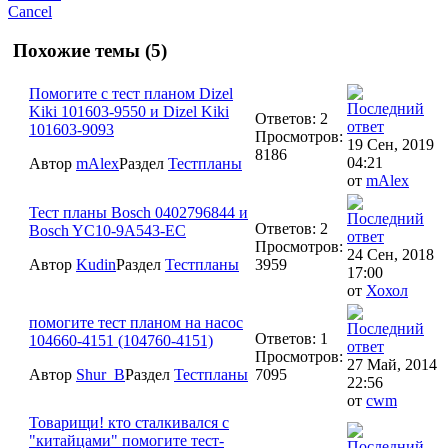
Cancel
Похожие темы (5)
Помогите с тест планом Dizel
Kiki 101603-9550 и Dizel Kiki
Ответов: 2
101603-9093
Просмотров:
19 Сен, 2019
8186
04:21
Автор
mAlex
Раздел
Тестпланы
от
mAlex
Тест планы Bosch 0402796844 и
Ответов: 2
Bosch YC10-9A543-EC
Просмотров:
24 Сен, 2018
Автор
Kudin
Раздел
Тестпланы
3959
17:00
от
Хохол
помогите тест планом на насос
Ответов: 1
104660-4151 (104760-4151)
Просмотров:
27 Май, 2014
Автор
Shur_B
Раздел
Тестпланы
7095
22:56
от
cwm
Товарищи! кто сталкивался с
"китайцами" помогите тест-