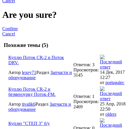
Cancel
Are you sure?
Confirm
Cancel
Похожие темы (5)
Куплю Поток СR-2 и Поток
DRV.
Ответов: 3
Просмотров:
14 Дек, 2017
Автор
lexey71
Раздел
Запчасти и
3145
12:27
оборудование
от
portugalec
Куплю Поток CR-2 и
безмензурку Поток-FM.
Ответов: 1
Просмотров:
25 Апр, 2018
Автор
tivalik6
Раздел
Запчасти и
2469
22:50
оборудование
от
olders
Куплю "СТЕП 3" б/у
Ответов: 0