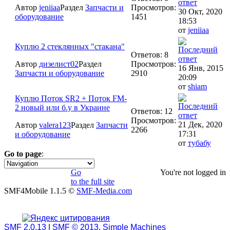
Автор
jeniiaa
Раздел
Запчасти и
Просмотров:
30 Окт, 2020
оборудование
1451
18:53
от
jeniiaa
Куплю 2 стеклянных "стакана"
Ответов: 8
Автор
дизелист02
Раздел
Просмотров:
16 Янв, 2015
Запчасти и оборудование
2910
20:09
от
shiam
Куплю Поток SR2 + Поток FM-
2 новый или б.у в Украине
Ответов: 12
Просмотров:
21 Дек, 2020
Автор
valera123
Раздел
Запчасти
2266
17:31
и оборудование
от
тубабу
Go to page
:
1
Go
You're not logged in
to the full site
SMF4Mobile 1.1.5 ©
SMF-Media.com
SMF 2.0.13
|
SMF © 2013
,
Simple Machines