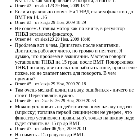
ВМТ.Так как мотор делает 2 оборота, а насос 1.
Ответ #2
от alex123 29 Ноя, 2009 18:11
Если я правильно понял. На ТНВД ставим фиксатор до
ВМТ на 14...16
Ответ #3
от kuzja 29 Ноя, 2009 18:29
Не совсем. Ставим мотор как по книге, в регулятор
ТНВД вставляем фиксатор.
Ответ #4
от alex123 29 Ноя, 2009 18:48
Проблема вот в чем. Двигатель после капиталки.
Двигатель работает чисто, но громко и нет тяги. Я
думаю, что проблема в зажигании. Мастера говорят
установили ТНВД на 15 град. после ВМТ. Поворачивая
ТНВД по ходу двигатель стал работать тише, просит еще
позже, но не хватает места для поворота. В чем
причина?
Ответ #5
от kuzja 29 Ноя, 2009 20:18
Там очень мелкий шлиц на валу, ошибиться - ничего не
стоит. Переставлять нужно.
Ответ #6
от Dizelist-36 29 Ноя, 2009 20:53
Можно установить по действительному началу подачи
(впрыску) топлива первой секции(если не уверен , что
фиксатор установлен правильно), только на шкиву надо
будет ставить на 15 гр до ВМТ.
Ответ #7
от father 06 Дек, 2009 20:11
На память - 15 градусов до ВМТ.