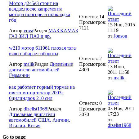
Мотор д245е3 стоит на
валдае,после капремонта
мотора прогорела прокладка
Ответов: 14
гбц
Просмотров:
15 Янв, 2015
7121
11:19
Автор
vova
Раздел
МАЗ КАМАЗ
от
Jonson
ГАЗ ЗИЛ ПАЗ и др.
w210 мотор 611961 плохая тяга
вяло набирает обороты
Ответов: 2
Автор
malik
Раздел
Дизельные
Просмотров:
13 Июн,
двигатели автомобилей
4309
2011 11:58
Германии
от
malik
как работает горный тормаз на
ивеко мотор тектор 2003г
6цилиндров 210 сил
Ответов: 0
03 Ноя, 2011
Автор
dizelist1968
Раздел
Просмотров:
17:23
Дизельные двигатели
3070
от
автомобилей США, Англии,
dizelist1968
Италии, Китая
Go to page
: