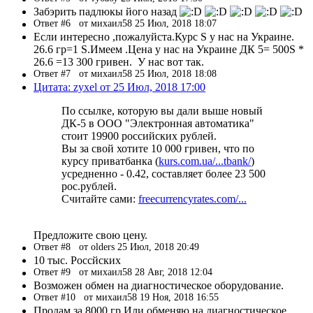
Забэрить падлюкы його назад
Ответ #6
от михаил58 25 Июл, 2018 18:07
Если интересно ,пожалуйста.Курс S у нас на Украине.
26.6 гр=1 S.Имеем .Цена у нас на Украине ДК 5= 500S *
26.6 =13 300 гривен. У нас вот так.
Ответ #7
от михаил58 25 Июл, 2018 18:08
Цитата: zyxel от 25 Июл, 2018 17:00
По ссылке, которую вы дали выше новый
ДК-5 в ООО "Электронная автоматика"
стоит 19900 российских рублей.
Вы за свой хотите 10 000 гривен, что по
курсу приватбанка (
kurs.com.ua/...tbank/
)
усредненно - 0.42, составляет более 23 500
рос.рублей.
Считайте сами:
freecurrencyrates.com/...
Предложите свою цену.
Ответ #8
от olders 25 Июл, 2018 20:49
10 тыс. Россйских
Ответ #9
от михаил58 28 Авг, 2018 12:04
Возможен обмен на диагностическое оборудование.
Ответ #10
от михаил58 19 Ноя, 2018 16:55
Продам за 8000 гр.Или обменяю на диагностическое