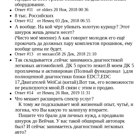
оборудование.
Ответ #11
от olders 20 Ноя, 2018 00:36
8 тыс. Российских
Ответ #12
от Немец 03 Дек, 2018 06:55
А вообще. На кой чёрт убивать золотую курицу? Этот
шнурок жешь деньги несет?
(Чисто моё мнение) А как говорит молодеж его ещё
прокочать да должных пару комплектов прошивок, ему
вообще цены не будет.
Ответ #13
от михаил58 26 Дек, 2018 21:10
Так складывается ,сейчас занимаюсь диагностикой
легковых автомобилей. ДК 5 просто лежит.В моем ДК 5
проплачены и активирован (Полный функционал ),для
полноценной диагностики блоки ЕDC7,EDC
17,Двигателей WeiCai (китай).Вот так, его возможности
не реализуются мной.В связи с этим и продаю.
Ответ #14
от Немец 26 Янв, 2019 11:31
Что мешает расширить спектр услуг?
К тому же подсказывает мой жизненый опыт, чутьё, и
логика, что Вы какую то залипуху втираете.
Пишите что брали для личных нужд, а продавали
шнурок до Вейчая. У вас такой обширный автопарк
был? И сейчас занимаетесь диагностикой легковых
авто?