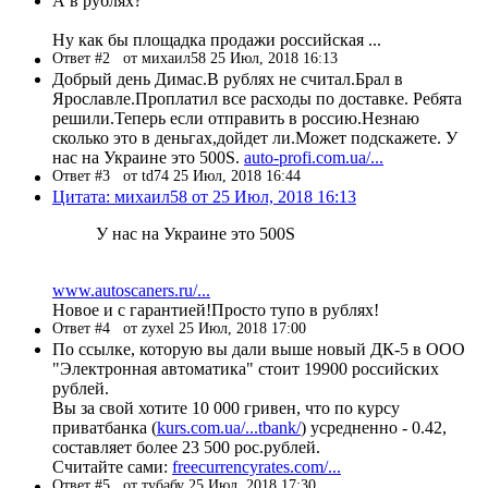
А в рублях?
Ну как бы площадка продажи российская ...
Ответ #2
от михаил58 25 Июл, 2018 16:13
Добрый день Димас.В рублях не считал.Брал в
Ярославле.Проплатил все расходы по доставке. Ребята
решили.Теперь если отправить в россию.Незнаю
сколько это в деньгах,дойдет ли.Может подскажете. У
нас на Украине это 500S.
auto-profi.com.ua/...
Ответ #3
от td74 25 Июл, 2018 16:44
Цитата: михаил58 от 25 Июл, 2018 16:13
У нас на Украине это 500S
www.autoscaners.ru/...
Новое и с гарантией!Просто тупо в рублях!
Ответ #4
от zyxel 25 Июл, 2018 17:00
По ссылке, которую вы дали выше новый ДК-5 в ООО
"Электронная автоматика" стоит 19900 российских
рублей.
Вы за свой хотите 10 000 гривен, что по курсу
приватбанка (
kurs.com.ua/...tbank/
) усредненно - 0.42,
составляет более 23 500 рос.рублей.
Считайте сами:
freecurrencyrates.com/...
Ответ #5
от тубабу 25 Июл, 2018 17:30