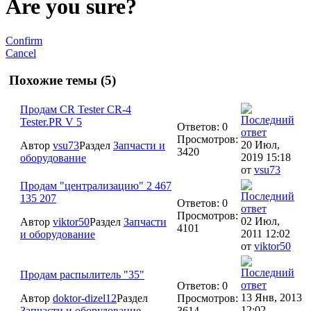
Are you sure?
Confirm
Cancel
Похожие темы (5)
Продам CR Tester CR-4
Tester.PR V 5
Ответов: 0
Просмотров:
20 Июл,
Автор
vsu73
Раздел
Запчасти и
3420
2019 15:18
оборудование
от
vsu73
Продам "централизацию" 2 467
135 207
Ответов: 0
Просмотров:
02 Июл,
Автор
viktor50
Раздел
Запчасти
4101
2011 12:02
и оборудование
от
viktor50
Продам распылитель "35"
Ответов: 0
13 Янв, 2013
Автор
doktor-dizel12
Раздел
Просмотров:
12:02
Запчасти и оборудование
3614