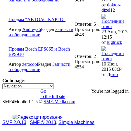
от
doktor-
dizel12
Продам "АВТОАС-КАРГО"
Ответов: 5
Автор
Andrey36
Раздел
Запчасти
Просмотров:
23 Апр, 2013
и оборудование
4648
12:15
от
lugtruck
Продам Bosch EPS865 и Bosch
EPS910
Ответов: 2
Просмотров:
10 Июн,
Автор
zerocool
Раздел
Запчасти
4554
2015 08:34
и оборудование
от
Дино
Go to page
:
1
2
»
Go
You're not logged in
to the full site
SMF4Mobile 1.1.5 ©
SMF-Media.com
SMF 2.0.13
|
SMF © 2013
,
Simple Machines