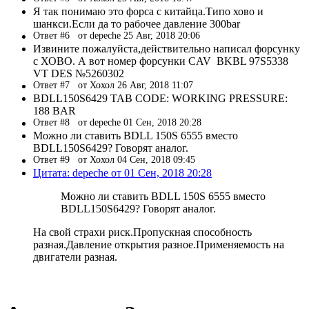
Я так понимаю это форса с китайца.Типо хово и
шанкси.Если да то рабочее давление 300bar
Ответ #6
от depeche 25 Авг, 2018 20:06
Извините пожалуйста,действительно написал форсунку
с ХОВО. А вот номер форсунки CAV BKBL 97S5338
VT DES №5260302
Ответ #7
от Хохол 26 Авг, 2018 11:07
BDLL150S6429 TAB CODE: WORKING PRESSURE:
188 BAR
Ответ #8
от depeche 01 Сен, 2018 20:28
Можно ли ставить BDLL 150S 6555 вместо
BDLL150S6429? Говорят аналог.
Ответ #9
от Хохол 04 Сен, 2018 09:45
Цитата: depeche от 01 Сен, 2018 20:28
Можно ли ставить BDLL 150S 6555 вместо
BDLL150S6429? Говорят аналог.
На свой страхи риск.Пропускная способность
разная.Давление открытия разное.Применяемость на
двигатели разная.