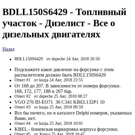
BDLL150S6429 - Топливный
участок - Дизелист - Все о
дизельных двигателях
Назад
BDLL150S6429
от depeche 24 Авг, 2018 20:56
Подскажите какое давление на форсунке с этим
распылителем должно быть BDLL150S6429
Ответ #1
от kuzja 24 Авг, 2018 23:55
От 168 до 207. В зависимости от номера форсунки.
168, 172, 177, 188 и 207 бар.
Ответ #2
от depeche 25 Авг, 2018 08:27
VGO 276 ID-EO71 36 C341 KBEL132P1 10
Ответ #3
от kuzja 25 Авг, 2018 09:59
Все бы ничего, но в каталоге Delphi номеров, указанных
Вами, нет.
Ответ #4
от kuzja 25 Авг, 2018 10:01
KBEL - бошевская маркировка корпуса форсунки.
Ответ #5
от Хохол 25 Авг, 2018 10:47