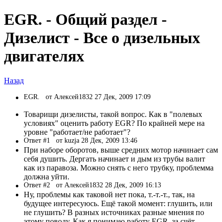
EGR. - Общий раздел -
Дизелист - Все о дизельных
двигателях
Назад
EGR.
от Алексей1832 27 Дек, 2009 17:09
Товарищи дизелисты, такой вопрос. Как в "полевых
условиях" оценить работу EGR? По крайней мере на
уровне "работает/не работает"?
Ответ #1
от kuzja 28 Дек, 2009 13:46
При наборе оборотов, выше средних мотор начинает сам
себя душить. Дергать начинает и дым из трубы валит
как из паравоза. Можно снять с него трубку, проблемма
должна уйти.
Ответ #2
от Алексей1832 28 Дек, 2009 16:13
Ну, проблемы как таковой нет пока, т.-т.-т., так, на
будущее интересуюсь. Ещё такой момент: глушить, или
не глушить? В разных источниках разные мнения по
этому поводу. Как я понимаю работу EGR, за счёт