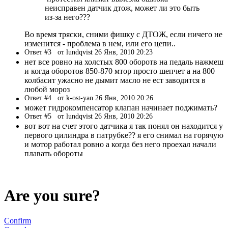
неисправен датчик дтож, может ли это быть
из-за него???
Во время тряски, сними фишку с ДТОЖ, если ничего не
изменится - проблема в нем, или его цепи..
Ответ #3
от lundqvist 26 Янв, 2010 20:23
нет все ровно на холстых 800 оборотв на педаль нажмеш
и когда оборотов 850-870 мтор просто шепчет а на 800
колбасит ужасно не дымит масло не ест заводится в
любой мороз
Ответ #4
от k-ost-yan 26 Янв, 2010 20:26
может гидрокомпенсатор клапан начинает поджимать?
Ответ #5
от lundqvist 26 Янв, 2010 20:26
вот вот на счет этого датчика я так понял он находится у
первого цилиндра в патрубке?? я его снимал на горячую
и мотор работал ровно а когда без него проехал начали
плавать обороты
Are you sure?
Confirm