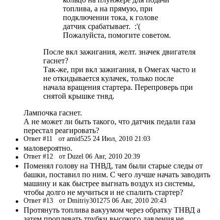
топлива, а на прямую, при
подключении тока, к голове
датчик срабатывает. :'(
Пожалуйста, помогите советом.
После вкл зажигания, желт. значек двигателя
гаснет?
Так-же, при вкл зажигания, в Омегах часто и
не откидывается кулачек, только после
начала вращения стартера. Перепроверь при
снятой крышке тнвд.
Лампочка гаснет.
А не может ли быть такого, что датчик педали газа
перестал реагировать?
Ответ #11
от amid525 24 Июл, 2010 21:03
маловероятно.
Ответ #12
от Duzel 06 Авг, 2010 20:39
Поменял голову на ТНВД, там были старые следы от
башки, поставил по ним. С чего лучше начать заводить
машину и как быстрее выгнать воздух из системы,
чтобы долго не мучиться и не спалить стартер?
Ответ #13
от Dmitriy301275 06 Авг, 2010 20:43
Протянуть топлива вакуумом через обратку ТНВД а
затем проплевать трубки высокого давления не