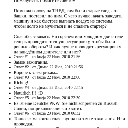
Пожалуйста, помогите советом.
Поменял голову на ТНВД, там были старые следы от
башки, поставил по ним. С чего лучше начать заводить
машину и как быстрее выгнать воздух из системы,
чтобы долго не мучиться и не спалить стартер?
Спасибо, завялась. На горячем или холодном двигателе
теперь проводить точную регулировку, чтобы были
ровные обороты? И как лучше проводить регулировку
на заведённом двигателе или нет?
Ответ #1
от kuzja 22 Июл, 2010 21:56
Замок зажигания.
Ответ #2
от Димас 22 Июл, 2010 21:56
Короче к электрикам...
Ответ #3
от kuzja 22 Июл, 2010 22:00
Richtig!
Ответ #4
от Димас 22 Июл, 2010 22:15
Natürlich !!! ;D
Ответ #5
от kuzja 22 Июл, 2010 22:30
Es ist eine Deutche PKW. Sie nicht schprehen zu Russish.
Ладно, поприкалывались и хватит.
Ответ #6
от kuzja 23 Июл, 2010 06:32
Точнее сама контактная группа на замке зажигания. Или
проводка.