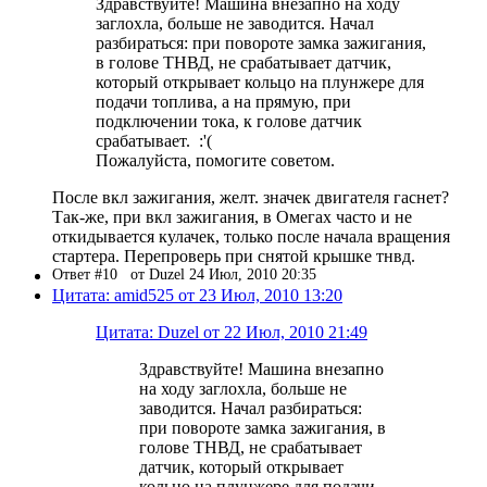
Здравствуйте! Машина внезапно на ходу
заглохла, больше не заводится. Начал
разбираться: при повороте замка зажигания,
в голове ТНВД, не срабатывает датчик,
который открывает кольцо на плунжере для
подачи топлива, а на прямую, при
подключении тока, к голове датчик
срабатывает. :'(
Пожалуйста, помогите советом.
После вкл зажигания, желт. значек двигателя гаснет?
Так-же, при вкл зажигания, в Омегах часто и не
откидывается кулачек, только после начала вращения
стартера. Перепроверь при снятой крышке тнвд.
Ответ #10
от Duzel 24 Июл, 2010 20:35
Цитата: amid525 от 23 Июл, 2010 13:20
Цитата: Duzel от 22 Июл, 2010 21:49
Здравствуйте! Машина внезапно
на ходу заглохла, больше не
заводится. Начал разбираться:
при повороте замка зажигания, в
голове ТНВД, не срабатывает
датчик, который открывает
кольцо на плунжере для подачи