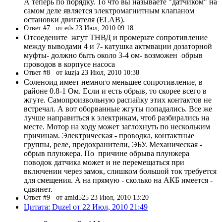
А теперь по порядку. То что вы называете "датчиком" на
самом деле является электромагнитным клапаном
остановки двигателя (ELAB).
Ответ #7
от eds 23 Июл, 2010 09:18
Отсоедените жгут ТНВД и промерьте сопротивление
между выводами 4 и 7- катушка актмвации дозаторной
муфты- должно быть около 3-4 ом- возможен обрыв
проводов в корпусе насоса
Ответ #8
от kuzja 23 Июл, 2010 10:38
Соленоид имеет немного меньшее сопротивление, в
районе 0.8-1 Ом. Если и есть обрыв, то скорее всего в
жгуте. Самопроизвольную распайку этих контактов не
встречал. А вот оборванные жгуты попадались. Все же
лучше направиться к электрикам, чтоб разбирались на
месте. Мотор на ходу может заглохнуть по нескольким
причинам. Электрическая - проводка, контактные
группы, реле, предохранители, ЭБУ. Механическая -
обрыв плунжера. По причине обрыва плунжера
поводок датчика может и не перемещаться при
включении через замок, слишком большой ток требуется
для смещения. А на прямую - сколько на АКБ имеется -
сдвинет.
Ответ #9
от amid525 23 Июл, 2010 13:20
Цитата: Duzel от 22 Июл, 2010 21:49