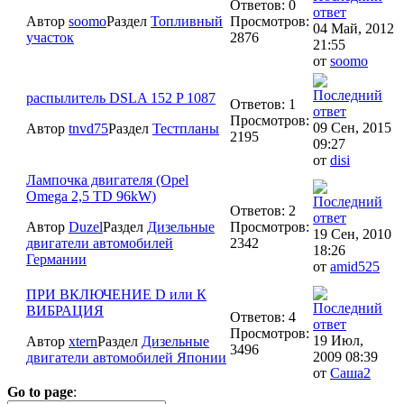
Ответов: 0
Автор
soomo
Раздел
Топливный
Просмотров:
04 Май, 2012
участок
2876
21:55
от
soomo
распылитель DSLA 152 P 1087
Ответов: 1
Просмотров:
09 Сен, 2015
Автор
tnvd75
Раздел
Тестпланы
2195
09:27
от
disi
Лампочка двигателя (Opel
Omega 2,5 TD 96kW)
Ответов: 2
Автор
Duzel
Раздел
Дизельные
Просмотров:
19 Сен, 2010
двигатели автомобилей
2342
18:26
Германии
от
amid525
ПРИ ВКЛЮЧЕНИЕ D или К
ВИБРАЦИЯ
Ответов: 4
Просмотров:
19 Июл,
Автор
xtern
Раздел
Дизельные
3496
2009 08:39
двигатели автомобилей Японии
от
Саша2
Go to page
: