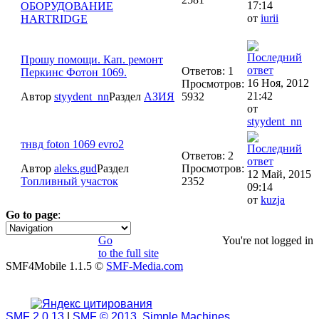
17:14
ОБОРУДОВАНИЕ
от
iurii
HARTRIDGE
Прошу помощи. Кап. ремонт
Ответов: 1
Перкинс Фотон 1069.
16 Ноя, 2012
Просмотров:
21:42
Автор
styydent_nn
Раздел
АЗИЯ
5932
от
styydent_nn
тнвд foton 1069 evro2
Ответов: 2
Автор
aleks.gud
Раздел
Просмотров:
12 Май, 2015
Топливный участок
2352
09:14
от
kuzja
Go to page
:
1
Go
You're not logged in
to the full site
SMF4Mobile 1.1.5 ©
SMF-Media.com
SMF 2.0.13
|
SMF © 2013
,
Simple Machines