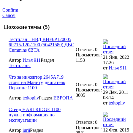
Confirm
Cancel
Похожие темы (5)
Тестплан ТНВД BHF6P120005
6P715-120-1100 (50421580) ДВС
Ответов: 0
Cummins 6BTA
Просмотров:
21 Янв, 2022
Автор
Илья 911
Раздел
1153
17:26
Тестпланы
от
Илья 911
Что за инжектор 2645A719
стоит на Маниту, двигатель
Ответов: 0
Перкинс 1100
Просмотров:
29 Дек, 2011
3005
08:14
Автор
tedtopliv
Раздел
ЕВРОПА
от
tedtopliv
Стенд HARTRIDGE 1100
нужна информация по
эксплуатации
Ответов: 0
Просмотров:
12 Фев, 2015
Автор
iurii
Раздел
2581