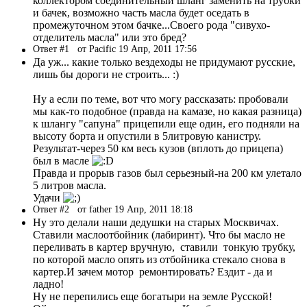
коллектором соединительный шланг заменить на трубки
и бачек, возможно часть масла будет оседать в
промежуточном этом бачке...Своего рода "сивухо-
отделитель масла" или это бред?
Ответ #1
от Pacific 19 Апр, 2011 17:56
Да уж... какие только вездеходы не придумают русские,
лишь бы дороги не строить... :)
Ну а если по теме, вот что могу рассказать: пробовали
мы как-то подобное (правда на камазе, но какая разница)
к шлангу "сапуна" прицепили еще один, его подняли на
высоту борта и опустили в 5литровую канистру.
Результат-через 50 км весь кузов (вплоть до прицепа)
был в масле
Правда и прорыв газов был серьезный-на 200 км улетало
5 литров масла.
Удачи
Ответ #2
от father 19 Апр, 2011 18:18
Ну это делали наши дедушки на старых Москвичах.
Ставили маслоотбойник (лабиринт). Что бы масло не
переливать в картер вручную, ставили тонкую трубку,
по которой масло опять из отбойника стекало снова в
картер.И зачем мотор ремонтировать? Ездит - да и
ладно!
Ну не перепились еще богатыри на земле Русской!