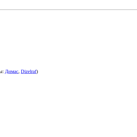
ы:
Димас
,
Dizelraf
)