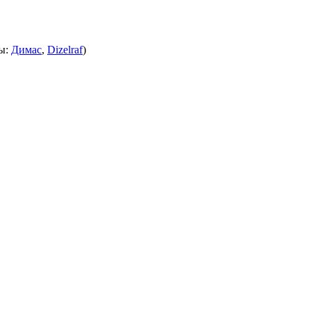
ы:
Димас
,
Dizelraf
)