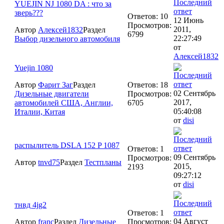
YUEJIN NJ 1080 DA : что за
зверь???
Ответов: 10
12 Июнь
Просмотров:
2011,
Автор
Алексей1832
Раздел
6799
22:27:49
Выбор дизельного автомобиля
от
Алексей1832
Yuejin 1080
Автор
Фарит Заг
Раздел
Ответов: 18
02 Сентябрь
Дизельные двигатели
Просмотров:
2017,
автомобилей США, Англии,
6705
05:40:08
Италии, Китая
от
disi
распылитель DSLA 152 P 1087
Ответов: 1
09 Сентябрь
Просмотров:
Автор
tnvd75
Раздел
Тестпланы
2015,
2193
09:27:12
от
disi
тнвд 4jg2
Ответов: 1
04 Август
Автор
franc
Раздел
Дизельные
Просмотров: