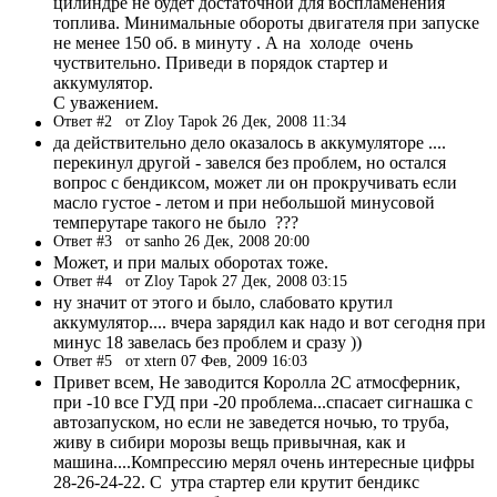
цилиндре не будет достаточной для воспламенения
топлива. Минимальные обороты двигателя при запуске
не менее 150 об. в минуту . А на холоде очень
чуствительно. Приведи в порядок стартер и
аккумулятор.
С уважением.
Ответ #2
от Zloy Tapok 26 Дек, 2008 11:34
да действительно дело оказалось в аккумуляторе ....
перекинул другой - завелся без проблем, но остался
вопрос с бендиксом, может ли он прокручивать если
масло густое - летом и при небольшой минусовой
темперутаре такого не было ???
Ответ #3
от sanho 26 Дек, 2008 20:00
Может, и при малых оборотах тоже.
Ответ #4
от Zloy Tapok 27 Дек, 2008 03:15
ну значит от этого и было, слабовато крутил
аккумулятор.... вчера зарядил как надо и вот сегодня при
минус 18 завелась без проблем и сразу ))
Ответ #5
от xtern 07 Фев, 2009 16:03
Привет всем, Не заводится Королла 2С атмосферник,
при -10 все ГУД при -20 проблема...спасает сигнашка с
автозапуском, но если не заведется ночью, то труба,
живу в сибири морозы вещь привычная, как и
машина....Компрессию мерял очень интересные цифры
28-26-24-22. С утра стартер ели крутит бендикс