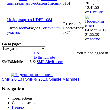
2011,
двигатели автомобилей Японии
3161
12:41:50
от
Путник
Информация о KDEP 1084
Ответов: 0
Автор
soomo
Раздел
Топливный
Просмотров:
04 Май 2012,
участок
2874
21:55:38
от
soomo
Go to page
:
1
2
3
»
Go
You're not logged in
to the full site
SMF4Mobile 1.1.5 ©
SMF-Media.com
SMF 2.0.13
|
SMF © 2013
,
Simple Machines
Navigation
Topic actions
Common actions
Начало