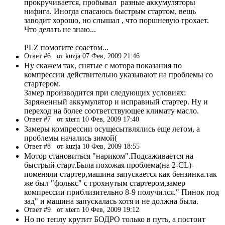
прокручивается, пробывал разные аккумуляторы
нифига. Иногда спасаюсь быстрым стартом, вещь
заводит хорошо, но слышал , что поршневую грохает.
Что делать не знаю...
PLZ помогите соаетом...
Ответ #6
от kuzja 07 Фев, 2009 21:46
Ну скажем так, снятые с мотора показания по
компрессии действительно указывают на проблемы со
стартером.
Замер производится при следующих условиях:
Заряженный аккумулятор и исправный стартер. Ну и
переход на более соответствующее климату масло.
Ответ #7
от xtern 10 Фев, 2009 17:40
Замеры компрессии осущесытвлялись еще летом, а
проблемы начались зимой(
Ответ #8
от kuzja 10 Фев, 2009 18:55
Мотор становиться "нариком".Подсаживается на
быстрый старт.Была похожая проблема(на 2-CL)-
поменяли стартер,машина запускается как бензинка.так
же был "фолькс" с грохнутым стартером,замер
компрессии приблизительно 8-9 получился." Пинок под
зад" и машина запускалась хотя и не должна была.
Ответ #9
от xtern 10 Фев, 2009 19:12
Но по теплу крутит БОДРО только в путь, а постоит