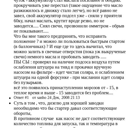
чуток - аккумулятор стал маслать посильнее и бендикс
прокручивать уже перестал (такое ощущение что масло
разжижилось и движку стало легче), но всё равно не
завел, свой аккумулятор подсел уже - сняли у приятеля
60ку, начал маслать, крутит вроде резво, но не
заводится..... Снял свечи, прозвонили омметром - обрыв
не показывают.....
Что бы мне такого предпринять, что исправить
положение ? и можно ли пользоваться быстрым стартом
(в баллончиках) ? И еще где то здесь вычитал, что
можно залить в свечные отверстия (пока уж выкрученые
свечи) немного масла и пробовать заводить .....
ПЫ СЫ : проверял на наличие подсоса воздуха путем
ослабления штуцера на тнвд и прокачки вручную
насосом на фильтре - идет чистая соляра, и ослаблением
штуцера на одной форсунке - при маслании идет соляра
без пузырьков.
всё это появилось принаступлении морозов от - 15, в
теплое время и выше - 15 заводится без проблем....
Ответ #1
от sanho 24 Дек, 2008 21:13
Суть в том , что, дизелю для хорошей заводки
неообходимо что бы стартер давал соответствующие
обороты,
В противном случае как насос не даст соответствующее
количество топлива для запуска, так и температура в