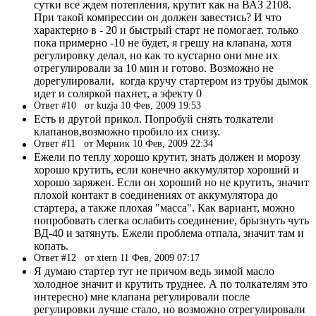
сутки все ждем потепления, крутит как на ВАЗ 2108.
При такой компрессии он должен завестись? И что
характерно в - 20 и быстрый старт не помогает. только
пока примерно -10 не будет, я грешу на клапана, хотя
регулировку делал, но как то кустарно они мне их
отрегулировали за 10 мин и готово. Возможно не
дорегулировали, когда кручу стартером из трубы дымок
идет и соляркой пахнет, а эфекту 0
Ответ #10
от kuzja 10 Фев, 2009 19:53
Есть и другой прикол. Попробуй снять толкатели
клапанов,возможно пробило их снизу.
Ответ #11
от Мерник 10 Фев, 2009 22:34
Ежели по теплу хорошо крутит, знать должен и морозу
хорошо крутить, если конечно аккумулятор хороший и
хорошо заряжен. Если он хороший но не крутить, значит
плохой контакт в соединениях от аккумулятора до
стартера, а также плохая "масса". Как вариант, можно
попробовать слегка ослабить соединение, брызнуть чуть
ВД-40 и затянуть. Ежели проблема отпала, значит там и
копать.
Ответ #12
от xtern 11 Фев, 2009 07:17
Я думаю стартер тут не причом ведь зимой масло
холодное значит и крутить труднее. А по толкателям это
интересно) мне клапана регулировали после
регулировки лучше стало, но возможно отрегулировали