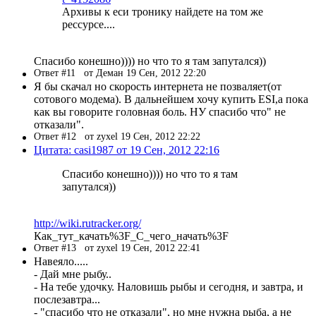
Архивы к еси тронику найдете на том же
рессурсе....
Спасибо конешно)))) но что то я там запутался))
Ответ #11
от Деман 19 Сен, 2012 22:20
Я бы скачал но скорость интернета не позваляет(от
сотового модема). В дальнейшем хочу купить ESI,а пока
как вы говорите головная боль. НУ спасибо что" не
отказали".
Ответ #12
от zyxel 19 Сен, 2012 22:22
Цитата: casi1987 от 19 Сен, 2012 22:16
Спасибо конешно)))) но что то я там
запутался))
http://wiki.rutracker.org/
Как_тут_качать%3F_С_чего_начать%3F
Ответ #13
от zyxel 19 Сен, 2012 22:41
Навеяло.....
- Дай мне рыбу..
- На тебе удочку. Наловишь рыбы и сегодня, и завтра, и
послезавтра...
- "спасибо что не отказали", но мне нужна рыба, а не