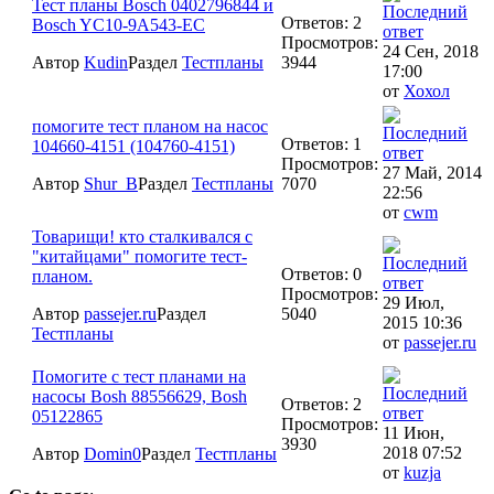
Тест планы Bosch 0402796844 и
Ответов: 2
Bosch YC10-9A543-EC
Просмотров:
24 Сен, 2018
Автор
Kudin
Раздел
Тестпланы
3944
17:00
от
Хохол
помогите тест планом на насос
Ответов: 1
104660-4151 (104760-4151)
Просмотров:
27 Май, 2014
Автор
Shur_B
Раздел
Тестпланы
7070
22:56
от
cwm
Товарищи! кто сталкивался с
"китайцами" помогите тест-
Ответов: 0
планом.
Просмотров:
29 Июл,
Автор
passejer.ru
Раздел
5040
2015 10:36
Тестпланы
от
passejer.ru
Помогите с тест планами на
насосы Bosh 88556629, Bosh
Ответов: 2
05122865
Просмотров:
11 Июн,
3930
2018 07:52
Автор
Domin0
Раздел
Тестпланы
от
kuzja