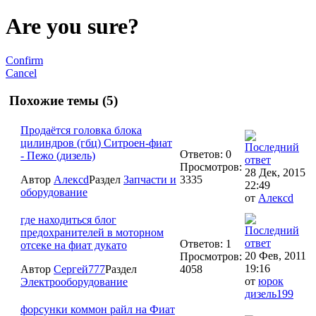
Are you sure?
Confirm
Cancel
Похожие темы (5)
Продаётся головка блока
цилиндров (гбц) Ситроен-фиат
Ответов: 0
- Пежо (дизель)
Просмотров:
28 Дек, 2015
Автор
Алексd
Раздел
Запчасти и
3335
22:49
оборудование
от
Алексd
где находиться блог
предохранителей в моторном
Ответов: 1
отсеке на фиат дукато
20 Фев, 2011
Просмотров:
19:16
Автор
Сергей777
Раздел
4058
от
юрок
Электрооборудование
дизель199
форсунки коммон райл на Фиат