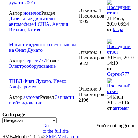
дукато 2001г
Ответов: 4
Автор
новичок
Раздел
Просмотров:
21 Июл,
Дизельные двигатели
4505
2010 06:34
автомобилей США, Англии,
от
kuzja
Италии, Китая
Мигает индекотор свечи накала
на Фиат Дукато
Ответов: 0
30 Ноя, 2010
Просмотров:
Автор
Сергей777
Раздел
14:19
5622
Электрооборудование
от
Сергей777
ТНВД Фиат Дукато, Ивеко,
Альфа ромео
Ответов: 0
Просмотров:
14 Июн,
Автор
автомаг
Раздел
Запчасти
2196
2012 20:16
и оборудование
от
автомаг
Go to page
:
1
Go
You're not logged in
to the full site
SMF4Mobile 1.1.5 ©
SMF-Media.com