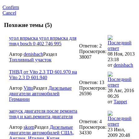
Confirm
Cancel
Похожие темы (5)
угол впрыска угол впрыска для
тнвд bosch 0 402 746 995
Ответов: 2
Просмотров:
08 Ноя, 2013
Автор
denisbach
Раздел
38007
23:18
Топливный участок
от
denisbach
ТНВД от Vito 2.3 TD 601.970 на
Vito 2.3 D 601.940
Ответов: 13
Автор
Vitto
Раздел
Дизельные
Просмотров:
28 Авг, 2016
двигатели автомобилей
26596
06:26
Германии
от
Tappet
запуск двигателя после ремонта
тнвд и кап.ремонта двигателя
Ответов: 4
Автор
skorp
Раздел
Дизельные
Просмотров:
23 Июл,
двигатели автомобилей США,
34330
2009 20:48
Англии, Италии, Китая