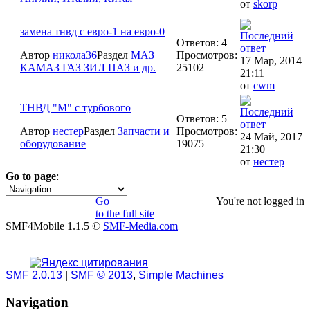
от
skorp
замена тнвд с евро-1 на евро-0
Ответов: 4
Автор
никола36
Раздел
МАЗ
Просмотров:
17 Мар, 2014
КАМАЗ ГАЗ ЗИЛ ПАЗ и др.
25102
21:11
от
cwm
ТНВД "М" с турбового
Ответов: 5
Автор
нестер
Раздел
Запчасти и
Просмотров:
24 Май, 2017
оборудование
19075
21:30
от
нестер
Go to page
:
1
Go
You're not logged in
to the full site
SMF4Mobile 1.1.5 ©
SMF-Media.com
SMF 2.0.13
|
SMF © 2013
,
Simple Machines
Navigation