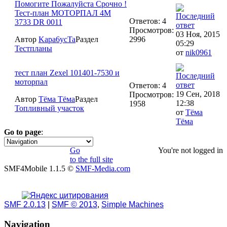
Помогите Пожалуйста Срочно !
Тест-план МОТОРПАЛ 4M
Ответов: 4
3733 DR 0011
Просмотров:
03 Ноя, 2015
Автор
Kapa6ycTa
Раздел
2996
05:29
Тестпланы
от
nik0961
тест план Zexel 101401-7530 и
моторпал
Ответов: 4
19 Сен, 2018
Просмотров:
Автор
Тёма Тёма
Раздел
12:38
1958
Топливный участок
от
Тёма
Тёма
Go to page
:
1
Go
You're not logged in
to the full site
SMF4Mobile 1.1.5 ©
SMF-Media.com
SMF 2.0.13
|
SMF © 2013
,
Simple Machines
Navigation