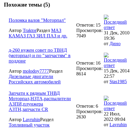
Похожие темы (5)
Поломка валов "Моторпал"
Ответов: 15
Автор
Traktor
Раздел
МАЗ
Просмотров:
31 Дек, 2010
КАМАЗ ГАЗ ЗИЛ ПАЗ и др.
7049
19:36
от
Дино
д-260 нужен совет по ТВНД
(моторпал) и по "запчастям" в
поддоне
Ответов: 16
Просмотров:
15 Дек, 2014
Автор
molodoy7777
Раздел
8614
22:57
Дизельные двигатели
от
Stas1985
Российских автомобилей
Запчати к рядным ТНВД
Моторпал,НЗТА,распылители
АЗПИ,плунжера
Ответов: 6
АЗТН,запчасти CR
Просмотров:
22 Июл,
2630
2022 09:04
Автор
Lavruhin
Раздел
от
Lavruhin
Топливный участок