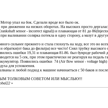
Мотор упал на бок. Сделали вроде все было ок.
и при движении на низких оборотах. На высоких просто дергалас
kshaft sensor - incorrect signal)) и плавающая от 81 до 86(Injector
при выливании солярка потекла в одну сторону, а мазут в другу
амного сильнее прежнего и стала глохнуть на ходу, все это во в
и обратки(от бака до фильтра) все чисто! Снял трубку высокого
оявились ошибки 19,31 и плавающая 81-86. был бувроде рабочий
одится на 5 сек, при этом практически не реагируя на педаль га
умулятор. Появились ошибки 74 (Air flow sensor - voltage high) 
духа для успокоения.
 балваны и любой подход к машине начинаеться с 50 баков и по
ЮБЫМ ТОЛКОВЫМ СОВЕТОМ ИЛИ МЫСЛЬЮ!!!
obal22
»