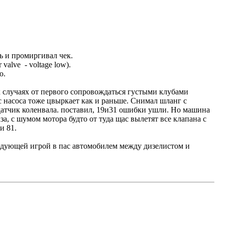
ь и промиргивал чек.
 valve - voltage low).
ю.
сех случаях от первого сопровождаться густыми клубами
 с насоса тоже цвыркает как и раньше. Снимал шланг с
 датчик коленвала. поставил, 19и31 ошибки ушли. Но машина
за, с шумом мотора будто от туда щас вылетят все клапана с
и 81.
следующей игрой в пас автомобилем между дизелистом и