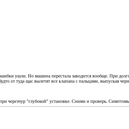
ошибки ушли. Но машина перестала заводится вообще. При долго
будто от туда щас вылетят все клапана с пальцами, выпуская чер
при черезчур "глубокой" установке. Сними и проверь. Симптомы