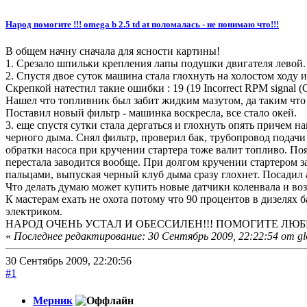
Народ помогите !!! omega b 2.5 td at поломалась - не понимаю что!!!
В общем начну сначала для ясности картины!
1. Срезало шпильки крепления лапы подушки двигателя левой. 
2. Спустя двое суток машина стала глохнуть на холостом ходу 
Скрепкой натестил такие ошибки : 19 (19 Incorrect RPM signal (Cran
Нашел что топливник был забит жидким мазутом, да таким что 
Поставил новый фильтр - машинка воскресла, все стало окей.
3. еще спустя сутки стала дергаться и глохнуть опять причем н
черного дыма. Снял фильтр, проверил бак, трубопровод подачи 
обратки насоса при кручении стартера тоже валит топливо. П
перестала заводится вообще. При долгом кручении стартером зав
пальцами, выпуская черный клуб дыма сразу глохнет. Посадил ак
Что делать думаю может купить новые датчики коленвала и воз
К мастерам ехать не охота потому что 90 процентов в дизелях
электриком.
НАРОД ОЧЕНЬ УСТАЛ И ОБЕССИЛЕН!!! ПОМОГИТЕ Л
«
Последнее редактирование: 30 Сентябрь 2009, 22:22:54 от gl
30 Сентябрь 2009, 22:20:56
#1
Мерник