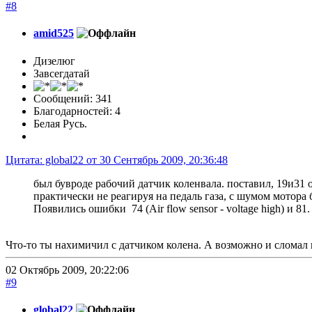
#8
amid525
Дизелюг
Завсегдатай
Сообщений: 341
Благодарностей: 4
Белая Русь.
Цитата: global22 от 30 Сентябрь 2009, 20:36:48
был бувроде рабочий датчик коленвала. поставил, 19и31 
практически не реагируя на педаль газа, с шумом мотора 
Появились ошибки 74 (Air flow sensor - voltage high) и 81.
Что-то ты нахимичил с датчиком колена. А возможно и сломал 
02 Октябрь 2009, 20:22:06
#9
global22