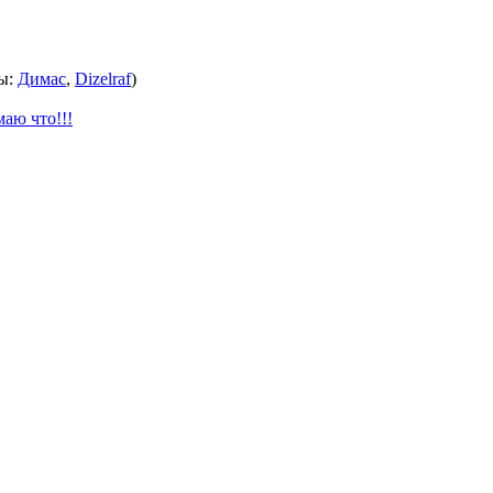
ы:
Димас
,
Dizelraf
)
маю что!!!