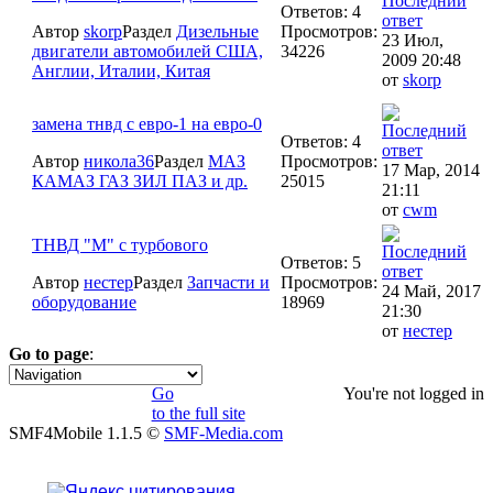
Ответов: 4
Автор
skorp
Раздел
Дизельные
Просмотров:
23 Июл,
двигатели автомобилей США,
34226
2009 20:48
Англии, Италии, Китая
от
skorp
замена тнвд с евро-1 на евро-0
Ответов: 4
Автор
никола36
Раздел
МАЗ
Просмотров:
17 Мар, 2014
КАМАЗ ГАЗ ЗИЛ ПАЗ и др.
25015
21:11
от
cwm
ТНВД "М" с турбового
Ответов: 5
Автор
нестер
Раздел
Запчасти и
Просмотров:
24 Май, 2017
оборудование
18969
21:30
от
нестер
Go to page
:
1
Go
You're not logged in
to the full site
SMF4Mobile 1.1.5 ©
SMF-Media.com