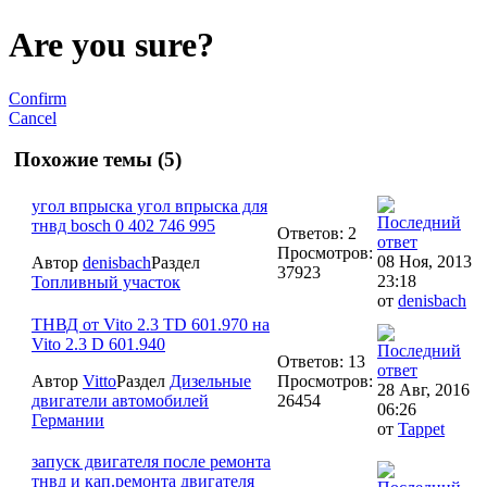
Are you sure?
Confirm
Cancel
Похожие темы (5)
угол впрыска угол впрыска для
тнвд bosch 0 402 746 995
Ответов: 2
Просмотров:
08 Ноя, 2013
Автор
denisbach
Раздел
37923
23:18
Топливный участок
от
denisbach
ТНВД от Vito 2.3 TD 601.970 на
Vito 2.3 D 601.940
Ответов: 13
Автор
Vitto
Раздел
Дизельные
Просмотров:
28 Авг, 2016
двигатели автомобилей
26454
06:26
Германии
от
Tappet
запуск двигателя после ремонта
тнвд и кап.ремонта двигателя