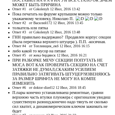
ПОСТАВИЛ НА 8 А 8 НА 5 И ВСЕ СТАЛО ОК ,ВЧЕМ
МОЖЕТ БЫТЬ ПРИЧИНА
Ответ #1
от Cokolenyh 12 Июл, 2016 13:42
Пока печатать на форуме крупышом можно только
уважаемому человеку, Николаю П.
Ответ #2
от Василий172 12 Июл, 2016 13:45
толкатель или пятка
Ответ #3
от Cokolenyh 12 Июл, 2016 13:48
ГНН правильно выдержано? Продавлен корпус секции
(была перетяжка верхнего штуцера ). П.П. -косячная.
Ответ #4
от Топливщик_екб 12 Июл, 2016 16:15
либо какой то мусор на пятаке
Ответ #5
от жека бердянск 12 Июл, 2016 16:21
ПРИ РАЗБОРКЕ МЕЧУ СЕКЦИИ ПОПУТАТЬ НЕ
МОГ,А ВОТ КАК ПРОВЕРИТЬ СЕКЦИЮ НА СЧЕТ
ЗАТЯЖКИ НЕ ДУМАЛ,СКАКИМ УСИЛИЕМ
ПРАВИЛЬНО ЗАТЯГИВАТЬ ШТУЦЕР?ИЗВЕНЯЮСЬ
ЗА РАЗМЕР ШРИФТА НЕ МОГУ НА КОМПЕ
ИЗМЕНИТЬ
Ответ #6
от doktor-dizel12 12 Июл, 2016 18:45
П.пары конечно устанавливаеш ремонтные, сравни
верхнюю часть втулки плунжера с оригиналом увидиш
сушественую разницу,конечно надо тянуть не сколько
сил хватит, а динамомерическим ключом зажимать не
будет