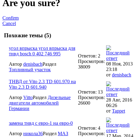
Are you sure?
Confirm
Cancel
Похожие темы (5)
угол впрыска угол впрыска для
тнвд bosch 0 402 746 995
Ответов: 2
Просмотров:
08 Ноя, 2013
Автор
denisbach
Раздел
38009
23:18
Топливный участок
от
denisbach
ТНВД от Vito 2.3 TD 601.970 на
Vito 2.3 D 601.940
Ответов: 13
Автор
Vitto
Раздел
Дизельные
Просмотров:
28 Авг, 2016
двигатели автомобилей
26600
06:26
Германии
от
Tappet
замена тнвд с евро-1 на евро-0
Ответов: 4
Автор
никола36
Раздел
МАЗ
Просмотров:
17 Мар, 2014