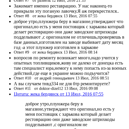
Ответ #7
от разиель 12 Июл, 2016 21:33
Зажимает именно реставрацию. У нас наконец-то
прикрыли эту поганую лавочку.Я аж перекрестился..
Ответ #8
от жека бердянск 13 Июл, 2016 07:55
доброе утро,плунжера беру в магазине,утверждают что
оригинал,но есть у меня постовщик с харькова который
делает рестоврацию они даже заводские штрихкоды
подделывают ,с оригиналом не отличишь,проверяешь в
базе данных,изготовлен на заводе выбивает дату месяц
год -а этот плунжер изготовлен в харькове
Ответ #9
от жека бердянск 13 Июл, 2016 08:14
вопросов по ремонту возникает много,надо учится у
опытных топливщиков,живу не далеко от донецка есть
там специалист юра,немогу к нему попасть из-за военых
действий,где еще в украине можно подъучится?
Ответ #10
от андрей геннадьевич 13 Июл, 2016 08:51
А вы случаем тнвд334 не для бтр ремонтируете?
Ответ #11
от doktor-dizel12 13 Июл, 2016 09:08
Цитата: жека бердянск от 13 Июл, 2016 07:55
доброе утро,плунжера беру в
магазине,утверждают что оригинал,но есть у
меня постовщик с харькова который делает
рестоврацию они даже заводские штрихкоды
подделывают ,с оригиналом не