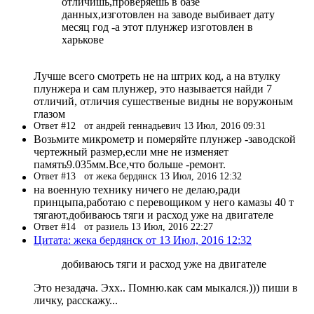
отличишь,проверяешь в базе
данных,изготовлен на заводе выбивает дату
месяц год -а этот плунжер изготовлен в
харькове
Лучше всего смотреть не на штрих код, а на втулку
плунжера и сам плунжер, это называется найди 7
отличий, отличия сушественые видны не воружоным
глазом
Ответ #12
от андрей геннадьевич 13 Июл, 2016 09:31
Возьмите микрометр и померяйте плунжер -заводской
чертежный размер,если мне не изменяет
память9.035мм.Все,что больше -ремонт.
Ответ #13
от жека бердянск 13 Июл, 2016 12:32
на военную технику ничего не делаю,ради
принцыпа,работаю с перевощиком у него камазы 40 т
тягают,добиваюсь тяги и расход уже на двигателе
Ответ #14
от разиель 13 Июл, 2016 22:27
Цитата: жека бердянск от 13 Июл, 2016 12:32
добиваюсь тяги и расход уже на двигателе
Это незадача. Эхх.. Помню.как сам мыкался.))) пиши в
личку, расскажу...