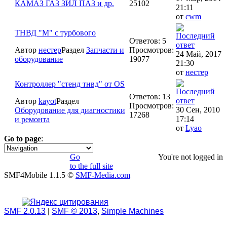
КАМАЗ ГАЗ ЗИЛ ПАЗ и др.
25102
21:11
от
cwm
ТНВД "М" с турбового
Ответов: 5
Автор
нестер
Раздел
Запчасти и
Просмотров:
24 Май, 2017
оборудование
19077
21:30
от
нестер
Контроллер "стенд тнвд" от OS
Ответов: 13
Автор
kayot
Раздел
Просмотров:
30 Сен, 2010
Оборудование для диагностики
17268
17:14
и ремонта
от
Lyao
Go to page
:
1
Go
You're not logged in
to the full site
SMF4Mobile 1.1.5 ©
SMF-Media.com
SMF 2.0.13
|
SMF © 2013
,
Simple Machines