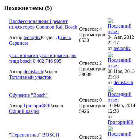
Похожие темы (5)
Профессиональный ремонт
инжекторов Common Rail Bosch
Ответов: 4
Просмотров:
04 Авг, 2012
Автор
tedtopliv
Раздел
Дизель
8530
22:17
Сервисы
от
tedtopliv
угол впрыска угол впрыска для
тнвд bosch 0 402 746 995
Ответов: 2
Просмотров:
08 Ноя, 2013
Автор
denisbach
Раздел
38009
23:18
Топливный участок
от
denisbach
Обучение "Bosch"
Ответов: 0
10 Мар, 2014
Автор
Григорий89
Раздел
Просмотров:
12:38
Общий раздел
5926
от
Григорий89
"Перспектива" BOSCH
Ответов: 2