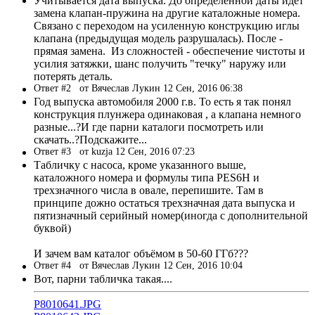
Учитывается дата выпуска. До определенной даты идет
замена клапан-пружина на другие каталожные номера.
Связано с переходом на усиленную конструкцию иглы
клапана (предыдущая модель разрушалась). После -
прямая замена. Из сложностей - обеспечение чистоты и
усилия затяжки, шанс получить "течку" наружу или
потерять деталь.
Ответ #2
от Вячеслав Лукин 12 Сен, 2016 06:38
Год выпуска автомобиля 2000 г.в. То есть я так понял
конструкция плунжера одинаковая , а клапана немного
разные...?И где парни каталоги посмотреть или
скачать..?Подскажите...
Ответ #3
от kuzja 12 Сен, 2016 07:23
Табличку с насоса, кроме указанного выше,
каталожного номера и формулы типа PES6H и
трехзначного числа в овале, перепишите. Там в
принципе дожно остаться трехзначная дата выпуска и
пятизначный серийный номер(иногда с дополнительной
буквой)
И зачем вам каталог объёмом в 50-60 ГГб???
Ответ #4
от Вячеслав Лукин 12 Сен, 2016 10:04
Вот, парни табличка такая....
P8010641.JPG