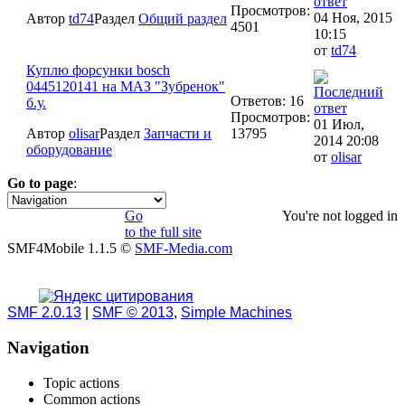
Просмотров:
04 Ноя, 2015
Автор
td74
Раздел
Общий раздел
4501
10:15
от
td74
Куплю форсунки bosch
0445120141 на МАЗ "Зубренок"
Ответов: 16
б.у.
Просмотров:
01 Июл,
Автор
olisar
Раздел
Запчасти и
13795
2014 20:08
оборудование
от
olisar
Go to page
:
1
Go
You're not logged in
to the full site
SMF4Mobile 1.1.5 ©
SMF-Media.com
SMF 2.0.13
|
SMF © 2013
,
Simple Machines
Navigation
Topic actions
Common actions