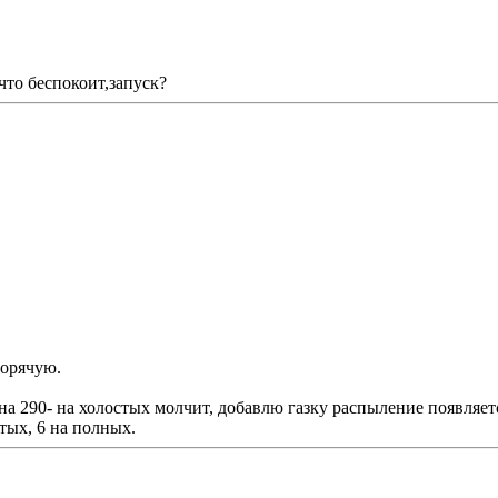
что беспокоит,запуск?
горячую.
 290- на холостых молчит, добавлю газку распыление появляетс
тых, 6 на полных.