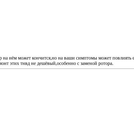
отор на нём может кончится,но на ваши симптомы может повлиять
монт этих тнвд не дешёвый,особенно с заменой ротора.