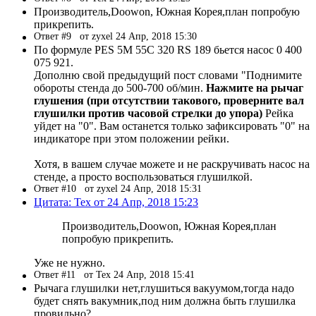
Производитель,Doowon, Южная Корея,план попробую
прикрепить.
Ответ #9
от zyxel 24 Апр, 2018 15:30
По формуле PES 5M 55C 320 RS 189 бьется насос 0 400
075 921.
Дополню свой предыдущий пост словами "Поднимите
обороты стенда до 500-700 об/мин.
Нажмите на рычаг
глушения (при отсутствии такового, проверните вал
глушилки против часовой стрелки до упора)
Рейка
уйдет на "0". Вам останется только зафиксировать "0" на
индикаторе при этом положении рейки.
Хотя, в вашем случае можете и не раскручивать насос на
стенде, а просто воспользоваться глушилкой.
Ответ #10
от zyxel 24 Апр, 2018 15:31
Цитата: Tex от 24 Апр, 2018 15:23
Производитель,Doowon, Южная Корея,план
попробую прикрепить.
Уже не нужно.
Ответ #11
от Tex 24 Апр, 2018 15:41
Рычага глушилки нет,глушиться вакуумом,тогда надо
будет снять вакумник,под ним должна быть глушилка
провильно?