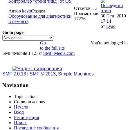
Контроллер "стенд тнвд" от OS
Ответов: 13
Автор
kayot
Раздел
Просмотров:
30 Сен, 2010
Оборудование для диагностики
17276
17:14
и ремонта
от
Lyao
Go to page
:
1
Go
You're not logged in
to the full site
SMF4Mobile 1.1.5 ©
SMF-Media.com
SMF 2.0.13
|
SMF © 2013
,
Simple Machines
Navigation
Topic actions
Common actions
Начало
Вход
Регистрация
Поиск
Последние сообщения