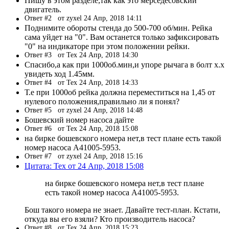
Пишу в этом разделе,так как это мерседесовский
двигатель.
Ответ #2
от zyxel 24 Апр, 2018 14:11
Поднимите обороты стенда до 500-700 об/мин. Рейка
сама уйдет на "0". Вам останется только зафиксировать
"0" на индикаторе при этом положении рейки.
Ответ #3
от Tex 24 Апр, 2018 14:30
Спасибо,а как при 1000об.мин,и упоре рычага в болт х.х
увидеть ход 1.45мм.
Ответ #4
от Tex 24 Апр, 2018 14:33
Т.е при 1000об рейка должна переместиться на 1,45 от
нулевого положения,правильно ли я понял?
Ответ #5
от zyxel 24 Апр, 2018 14:48
Бошевский номер насоса дайте
Ответ #6
от Tex 24 Апр, 2018 15:08
на бирке бошевского номера нет,в тест плане есть такой
номер насоса A41005-5953.
Ответ #7
от zyxel 24 Апр, 2018 15:16
Цитата: Tex от 24 Апр, 2018 15:08
на бирке бошевского номера нет,в тест плане
есть такой номер насоса A41005-5953.
Бош такого номера не знает. Давайте тест-план. Кстати,
откуда вы его взяли? Кто производитель насоса?
Ответ #8
от Tex 24 Апр, 2018 15:23