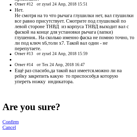
Ответ #12
от zyxel 24 Апр, 2018 15:51
Нет.
Не смотря на то что рычага глушилки нет, вал глушилки
все равно присутствует. Смотрите под глушилкой по
левой стороне ТНВД из корпуса ТНВД выходит вал с
фаской на конце для установки рычага (лапки)
глушения.. На сколько именно фаска не помню точно, то
ли под ключ х6,толи х7. Такой вал один - не
перепутаете.
Ответ #13
от zyxel 24 Апр, 2018 15:59
Ответ #14
от Tex 24 Апр, 2018 16:47
Ещё раз спасибо,да такой вал имеется.можно ли на
рейку закрепить какую то приспособу,в которую
упереть ножку индикатора.
Are you sure?
Confirm
Cancel