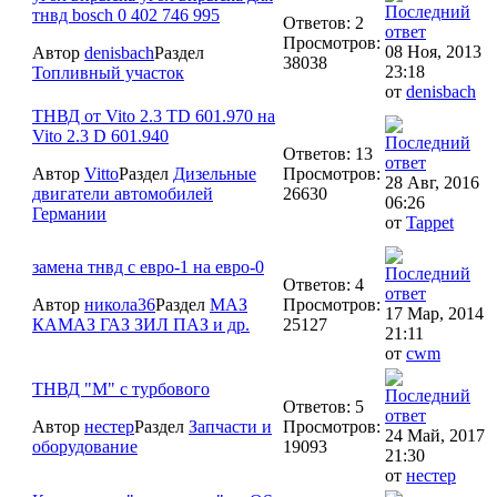
тнвд bosch 0 402 746 995
Ответов: 2
Просмотров:
08 Ноя, 2013
Автор
denisbach
Раздел
38038
23:18
Топливный участок
от
denisbach
ТНВД от Vito 2.3 TD 601.970 на
Vito 2.3 D 601.940
Ответов: 13
Автор
Vitto
Раздел
Дизельные
Просмотров:
28 Авг, 2016
двигатели автомобилей
26630
06:26
Германии
от
Tappet
замена тнвд с евро-1 на евро-0
Ответов: 4
Автор
никола36
Раздел
МАЗ
Просмотров:
17 Мар, 2014
КАМАЗ ГАЗ ЗИЛ ПАЗ и др.
25127
21:11
от
cwm
ТНВД "М" с турбового
Ответов: 5
Автор
нестер
Раздел
Запчасти и
Просмотров:
24 Май, 2017
оборудование
19093
21:30
от
нестер