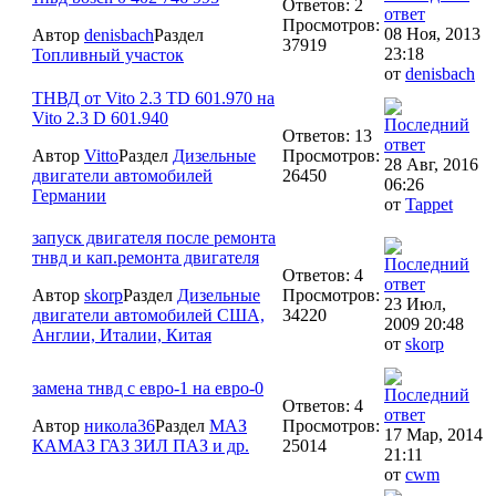
Ответов: 2
Просмотров:
08 Ноя, 2013
Автор
denisbach
Раздел
37919
23:18
Топливный участок
от
denisbach
ТНВД от Vito 2.3 TD 601.970 на
Vito 2.3 D 601.940
Ответов: 13
Автор
Vitto
Раздел
Дизельные
Просмотров:
28 Авг, 2016
двигатели автомобилей
26450
06:26
Германии
от
Tappet
запуск двигателя после ремонта
тнвд и кап.ремонта двигателя
Ответов: 4
Автор
skorp
Раздел
Дизельные
Просмотров:
23 Июл,
двигатели автомобилей США,
34220
2009 20:48
Англии, Италии, Китая
от
skorp
замена тнвд с евро-1 на евро-0
Ответов: 4
Автор
никола36
Раздел
МАЗ
Просмотров:
17 Мар, 2014
КАМАЗ ГАЗ ЗИЛ ПАЗ и др.
25014
21:11
от
cwm