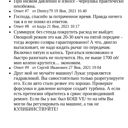
При низком давлении и износе - чернушка практически
неизбежна.
Ответ #7
от Dmitry79 19 Янв, 2021 16:40
Господа, спасибо за потраченное время. Правда ничего
так я и не понял из ответов.
Ответ #8
от kuzja 21 Янв, 2021 10:17
Суммируя: без стенда покрутить расход не выйдет.
Овощной режим это как 20-30 км/ч на пятой передаче -
тогда жорево соляры гарантированно! А что, двигло
вытаскивает, не надо кидать рычаг по передачам.
Включил пятую и катись. Трогаться невозможно и
быстро разогнать не получится. Но, не выше 1700 об/
мин колено крутится.... экономим.
Ответ #9
от Сергей Иванович 27 Янв, 2021 19:04
Друг мой не мучаёте машину! Лукас управляется
гидравликой. Вы самостоятельно только разрегулируете
его. Если авто стало резвее это хорошо. Проверьте
форсунки и давление которое создаёт турбина. А если
есть претензии обратитесь в срвис производивший
ремонт. Если бы у вас был БОШ VE/ то на нём Вы
могли бы регулировать на машине, а так не
КУЛИБИНСТВУЙТЕ!