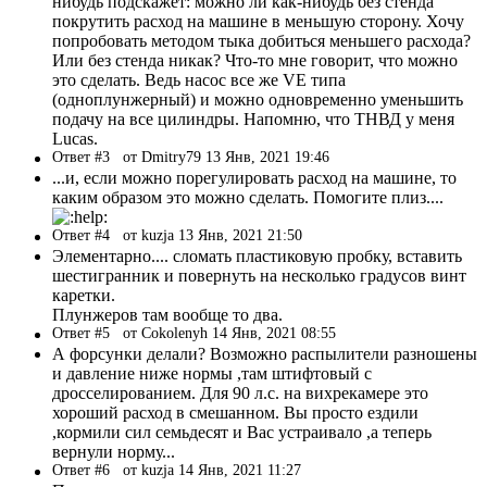
нибудь подскажет: можно ли как-нибудь без стенда
покрутить расход на машине в меньшую сторону. Хочу
попробовать методом тыка добиться меньшего расхода?
Или без стенда никак? Что-то мне говорит, что можно
это сделать. Ведь насос все же VE типа
(одноплунжерный) и можно одновременно уменьшить
подачу на все цилиндры. Напомню, что ТНВД у меня
Lucas.
Ответ #3
от Dmitry79 13 Янв, 2021 19:46
...и, если можно порегулировать расход на машине, то
каким образом это можно сделать. Помогите плиз....
Ответ #4
от kuzja 13 Янв, 2021 21:50
Элементарно.... сломать пластиковую пробку, вставить
шестигранник и повернуть на несколько градусов винт
каретки.
Плунжеров там вообще то два.
Ответ #5
от Cokolenyh 14 Янв, 2021 08:55
А форсунки делали? Возможно распылители разношены
и давление ниже нормы ,там штифтовый с
дросселированием. Для 90 л.с. на вихрекамере это
хороший расход в смешанном. Вы просто ездили
,кормили сил семьдесят и Вас устраивало ,а теперь
вернули норму...
Ответ #6
от kuzja 14 Янв, 2021 11:27