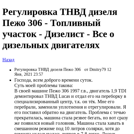
Регулировка ТНВД дизеля
Пежо 306 - Топливный
участок - Дизелист - Все о
дизельных двигателях
Назад
Регулировка ТНВД дизеля Пежо 306
от Dmitry79 12
Янв, 2021 23:57
Господа, всем доброго времени суток.
Суть моей проблемы такова:
В своей машине Пежо 306 1997 г.в., двигатель 1,9 TDI
демонтировал ТНВД Lucas и отдал его на переборку в
специализированный центр, т.к. он тёк. Мне его
перебрали, заменили уплотнения и отрегулировали. Я
его поставил обратно на двигатель. Проблема с течью
прекратилась, машина стала резвее бегать, но вот сразу
же появился новый головняк. Машина стала хавать в
смешанном режиме под 10 литров солярки, хотя до
ремонта укладывалась литров в 7-8 легко. Дизель