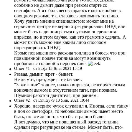
особенно не дымит даже при резком старте со
светофора. А я с большего стараюсь ездить вообще в
овощном режиме, т.к. стараюсь экономить топливо.
Хочу узнать мнение специалистов: может мне на
сервисном центре не верно отрегулировали ТНВД или
может быть надо поиграться с углами опережения
впрыска, но в этом случае, как это грамотно сделать. А
может быть можно еще каким-либо способом
порегулировать ТНВД.
Кроме повышенного расхода топлива я боюсь, что при
повышенной подаче топлива могут возникнуть
проблемы с головой в перспективе
Ответ #1
от kuzja 13 Янв, 2021 15:19
Резвая, дымит, жрет - бывает.
Не дымит, прет, жрет - не бывает.
"Зажигание" точнее, начало впрыска, реагирует сизым
вонючим дымом и отсутствием тяги, при позднем.
Шумной работой двигателя, при раннем.
Ответ #2
от Dmitry79 13 Янв, 2021 19:44
Хорошо, наверное чуток слукавил я. Иногда, если тапку
в пол со светофора, то небольшой дымок имеет место
быть, но все же не так что бы страшно было.
Я вот думаю, что мне повышенный расход топлива
сделали при регулировке на стенде. Может быть, кто-