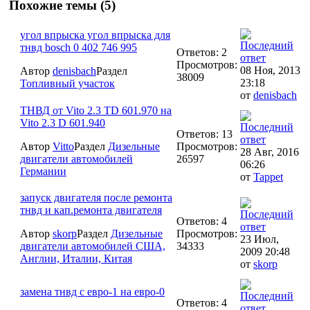
Похожие темы (5)
угол впрыска угол впрыска для
тнвд bosch 0 402 746 995
Ответов: 2
Просмотров:
08 Ноя, 2013
Автор
denisbach
Раздел
38009
23:18
Топливный участок
от
denisbach
ТНВД от Vito 2.3 TD 601.970 на
Vito 2.3 D 601.940
Ответов: 13
Автор
Vitto
Раздел
Дизельные
Просмотров:
28 Авг, 2016
двигатели автомобилей
26597
06:26
Германии
от
Tappet
запуск двигателя после ремонта
тнвд и кап.ремонта двигателя
Ответов: 4
Автор
skorp
Раздел
Дизельные
Просмотров:
23 Июл,
двигатели автомобилей США,
34333
2009 20:48
Англии, Италии, Китая
от
skorp
замена тнвд с евро-1 на евро-0
Ответов: 4