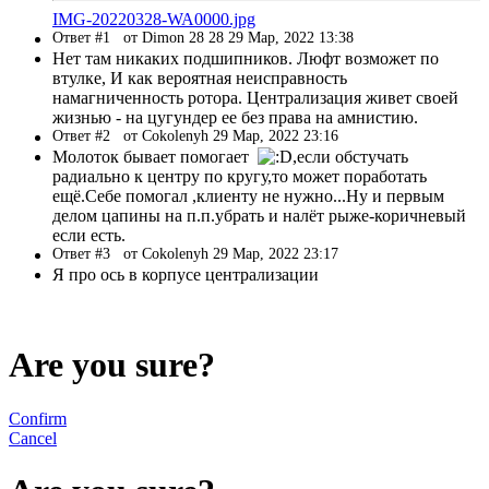
IMG-20220328-WA0000.jpg
Ответ #1
от Dimon 28 28 29 Мар, 2022 13:38
Нет там никаких подшипников. Люфт возможет по
втулке, И как вероятная неисправность
намагниченность ротора. Централизация живет своей
жизнью - на цугундер ее без права на амнистию.
Ответ #2
от Cokolenyh 29 Мар, 2022 23:16
Молоток бывает помогает
,если обстучать
радиально к центру по кругу,то может поработать
ещё.Себе помогал ,клиенту не нужно...Ну и первым
делом цапины на п.п.убрать и налёт рыже-коричневый
если есть.
Ответ #3
от Cokolenyh 29 Мар, 2022 23:17
Я про ось в корпусе централизации
Are you sure?
Confirm
Cancel