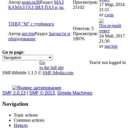
Автор
никола36
Раздел
МАЗ
Просмотров:
17 Мар, 2014
КАМАЗ ГАЗ ЗИЛ ПАЗ и др.
25102
21:11
от
cwm
ТНВД "М" с турбового
Ответов: 5
Автор
нестер
Раздел
Запчасти и
Просмотров:
24 Май, 2017
оборудование
19076
21:30
от
нестер
Go to page
:
1
Go
You're not logged in
to the full site
SMF4Mobile 1.1.5 ©
SMF-Media.com
SMF 2.0.13
|
SMF © 2013
,
Simple Machines
Navigation
Topic actions
Common actions
Начало