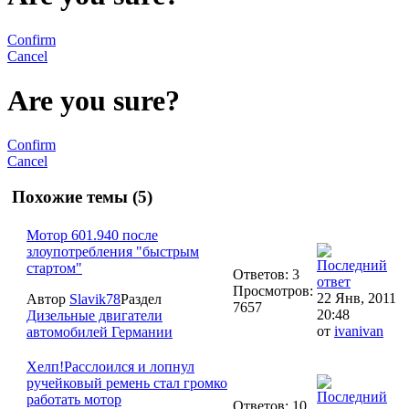
Confirm
Cancel
Are you sure?
Confirm
Cancel
Похожие темы (5)
Мотор 601.940 после
злоупотребления "быстрым
стартом"
Ответов: 3
Просмотров:
22 Янв, 2011
Автор
Slavik78
Раздел
7657
20:48
Дизельные двигатели
от
ivanivan
автомобилей Германии
Хелп!Расслоился и лопнул
ручейковый ремень стал громко
работать мотор
Ответов: 10