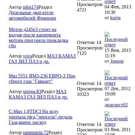
Просмотров:
04 Фев, 2013
Автор
pilot174
Раздел
4721
10:30
Дизельные двигатели
от
kuzja
автомобилей Франции
Мотор д245е3 стоит на
валдае,после капремонта
мотора прогорела прокладка
Ответов: 14
гбц
Просмотров:
15 Янв, 2015
7125
11:19
Автор
vova
Раздел
МАЗ КАМАЗ
от
Jonson
ГАЗ ЗИЛ ПАЗ и др.
Маз 5551 ЯМЗ-236 ЕВРО-3 При
сбросе газа "Гавкает"
Ответов: 14
07 Дек, 2012
Просмотров:
Автор
serega-83
Раздел
МАЗ
19:09
10323
КАМАЗ ГАЗ ЗИЛ ПАЗ и др.
от
дизелист02
С-Мах 1,8TDCI На ходу
пропала тяга,"просела"-педаль
Газа,вырос расход
Ответов: 14
03 Янв, 2011
Просмотров:
Автор
rammstein.72
Раздел
15:06