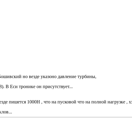
Бошивский но везде указоно давление турбины,
). В Еси тронике он присутствует...
зде пишется 1000H , что на пусковой что на полной нагрузке , хх
лов...