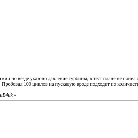
ий но везде указоно давление турбины, в тест плане не понел о
 ). Пробовал 100 циклов на пускавую вроде подходит по количист
IuB4uk
»