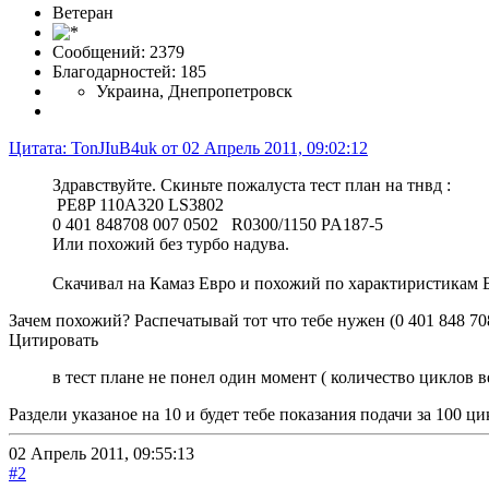
Ветеран
Сообщений: 2379
Благодарностей: 185
Украина, Днепропетровск
Цитата: TonJIuB4uk от 02 Апрель 2011, 09:02:12
Здравствуйте. Скиньте пожалуста тест план на тнвд :
PE8P 110A320 LS3802
0 401 848708 007 0502 R0300/1150 PA187-5
Или похожий без турбо надува.
Скачивал на Камаз Евро и похожий по характиристикам 
Зачем похожий? Распечатывай тот что тебе нужен (0 401 848 708
Цитировать
в тест плане не понел один момент ( количество циклов ве
Раздели указаное на 10 и будет тебе показания подачи за 100 цик
02 Апрель 2011, 09:55:13
#2