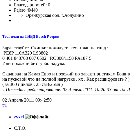
Благодарностей: 0
Pajero 4M40
Оренбурская обл.,г.Абдулино
Тест план на ТНВД Bosch P серии
Здравствуйте. Скиньте пожалуста тест план на тнвд :
PE8P 110A320 LS3802
0 401 848708 007 0502 RQ300/1150 PA187-5
Или похожий без турбо надува.
Скачивал на Камаз Евро и похожий по характиристикам Бошивск
на пусковой что на полной нагрузке , хх . Как расшифровать ?
( за 300 циклов , 25 см3/25мл )
«
Последнее редактирование: 02 Апрель 2011, 10:20:33 от TonJ
02 Апрель 2011, 09:42:50
#1
zyxel
С.Т.О.