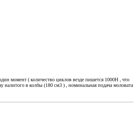
дин момент ( количество циклов везде пишется 1000H , что
ву налитого в колбы (180 см3 ) , номинальная подача моловата