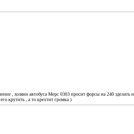
ние , хозяин автобуса Мерс 0303 просит форсы на 240 зделать на
го крутить , а то крехтит громка )