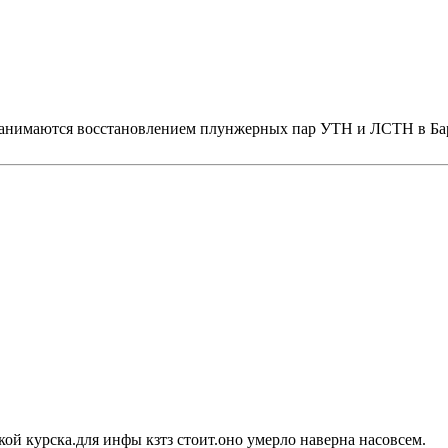
е занимаются восстановлением плунжерных пар УТН и ЛСТН в Ба
ркой курска.для инфы кзтз стоит.оно умерло наверна насовсем.