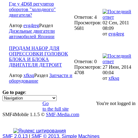
Где у 4D68 регулятор
оборотов "холодного"
двигателя?
Ответов: 4
Просмотров:
02 Сен, 2011
Автор
evg4reg
Раздел
5681
08:09
Дизельные двигатели
от
evg4reg
автомобилей Японии
ПРОДАМ НАБОР ДЛЯ
ОПРЕССОВКИ ГОЛОВОК
БЛОКА И БЛОКА
Ответов: 0
ДВИГАТЕЛЯ ДЕТРОИТ
Просмотров:
27 Июн, 2014
4708
00:04
Автор
xfksq
Раздел
Запчасти и
от
xfksq
оборудование
Go to page
:
1
Go
You're not logged in
to the full site
SMF4Mobile 1.1.5 ©
SMF-Media.com
SMF 2.0.13
|
SMF © 2013
,
Simple Machines