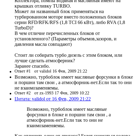
Коллектора, помпы водяная и маслянная имеют на
крышках отливку TURBO.
Может ли названный блок применяться на
турбированном моторе вместо положенных блоков
серии RFD/RFK/RFS (1,8 TCI 66 кВт), либо RVA (1,8
TurboD)?
В чем отличие перечисленных блоков от
установленного? (Параметры объемов,зазоров, и
давления масла совпадают)
Стоит ли собирать турбо дизель с этим блоком, или
лучше сделать атмосферник?
Заранее спасибо.
Ответ #1
от validol 16 Фев, 2009 21:22
Возможно, турбоблок имеет масляные форсунки в блоке
и поршни там свои , а атмосфорник-нет.Если так то они
не взаимозаменяемы.
Ответ #2
от zx-1993 17 Фев, 2009 10:22
Цитата: validol от 16 Фев, 2009 21:22
Возможно, турбоблок имеет масляные
форсунки в блоке и поршни там свои , а
атмосфорник-нет.Если так то они не
взаимозаменяемы.
Как отличить один от другого? Будет сниматься голова