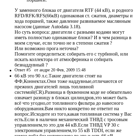
У заменного блокаа от двигателя RTF (44 кВ), и родного
RFD/RFK/RFS(66кВ) одинаковая ст. сжатия, диаметры и
хода поршней, также давление развиваемое маслянным
насосом (данные Autodata 3.18).
Но суть вопроса: двигатели с разными кодами могут
иметь полностью одинаковые блоки? И в чем разница в
моем случае, если точно не в степени сжатия ?
Или возможно прога неточна?
Помогите определиться: собирать его с турбиной, или
искать коллектора от атмосферника и собирать
безнаддувный ?
Ответ #5
от андре 20 Фев, 2009 15:48
66 кВ это 90 л.с.Такие двигатели стоят на
ФФ,Коннектах.Они тоже наддувные,отличаются от
прежних двигателей лишь топливной
системой(CR).Разница в буквенном коде не обязательно
означает разницу в блоках цилиндров,это может быть
всё что угодно,от топливного фильтра до навесного
оборудования.Вам никто конкретно не ответит на
вопрос.Исходите из того,какая топливная система у Вас
есть.Если в наличии механический ТНВД с тросовым
управлением,то это для 44 кВ.Если ТНВД VP 30 c
электронным управлением,то 55 кВ TDDI, если же
комон рейл без интеркулера,то это и есть 66 кВ.