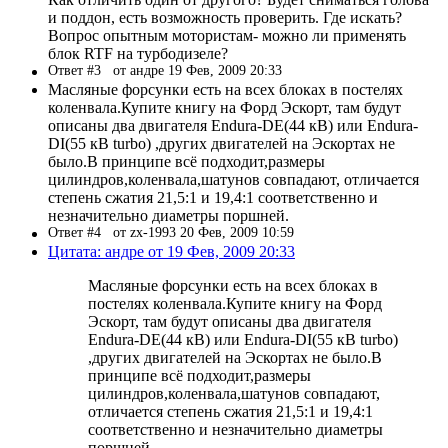
и поддон, есть возможность проверить. Где искать?
Вопрос опытным мотористам- можно ли применять
блок RTF на турбодизеле?
Ответ #3
от андре 19 Фев, 2009 20:33
Масляные форсунки есть на всех блоках в постелях
коленвала.Купите книгу на Форд Эскорт, там будут
описаны два двигателя Endura-DE(44 кВ) или Endura-
DI(55 кВ turbo) ,других двигателей на Эскортах не
было.В принципе всё подходит,размеры
цилиндров,коленвала,шатунов совпадают, отличается
степень сжатия 21,5:1 и 19,4:1 соответственно и
незначительно диаметры поршней.
Ответ #4
от zx-1993 20 Фев, 2009 10:59
Цитата: андре от 19 Фев, 2009 20:33
Масляные форсунки есть на всех блоках в
постелях коленвала.Купите книгу на Форд
Эскорт, там будут описаны два двигателя
Endura-DE(44 кВ) или Endura-DI(55 кВ turbo)
,других двигателей на Эскортах не было.В
принципе всё подходит,размеры
цилиндров,коленвала,шатунов совпадают,
отличается степень сжатия 21,5:1 и 19,4:1
соответственно и незначительно диаметры
поршней.