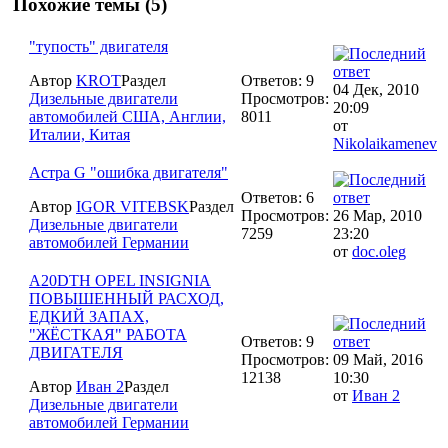
Похожие темы (5)
"тупость" двигателя
Автор
KROT
Раздел
Ответов: 9
04 Дек, 2010
Дизельные двигатели
Просмотров:
20:09
автомобилей США, Англии,
8011
от
Италии, Китая
Nikolaikamenev
Астра G "ошибка двигателя"
Ответов: 6
Автор
IGOR VITEBSK
Раздел
Просмотров:
26 Мар, 2010
Дизельные двигатели
7259
23:20
автомобилей Германии
от
doc.oleg
A20DTH OPEL INSIGNIA
ПОВЫШЕННЫЙ РАСХОД,
ЕДКИЙ ЗАПАХ,
"ЖЁСТКАЯ" РАБОТА
Ответов: 9
ДВИГАТЕЛЯ
Просмотров:
09 Май, 2016
12138
10:30
Автор
Иван 2
Раздел
от
Иван 2
Дизельные двигатели
автомобилей Германии