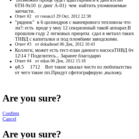
6ТН-9х10 (с двиг А-01) чем найтить упоминаемые
запчасти.
Ответ #2
от генакл3 29 Окт, 2012 22:38
"рядник" в 6 цилиндров с маневрового тепловоза что
ли?: есть вроде у мну 12 секционный такой аппарат.В
прошлом году 2 легковых прицепа сдал в металл таких
ТНВД с капиталки и под пломбами заводскими.
Ответ #3
от dokadiesel 06 Дек, 2012 10:43
Коллеги, может есть тест-план данного насосаТНВД 6ч
12\14 ? Поделитесь... Заранее благодарю
Ответ #4
от nikas 06 Дек, 2012 15:18
φ8.5 1712 Вот такие заказал чисто из любопытства
от чего такие пп.Придут сфотографирую ,выложу.
Are you sure?
Confirm
Cancel
Are you sure?