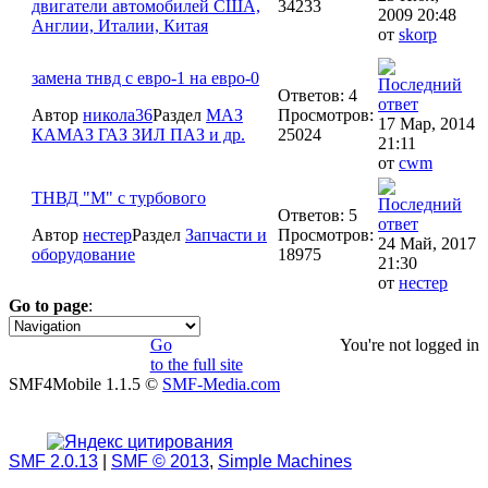
двигатели автомобилей США,
34233
2009 20:48
Англии, Италии, Китая
от
skorp
замена тнвд с евро-1 на евро-0
Ответов: 4
Автор
никола36
Раздел
МАЗ
Просмотров:
17 Мар, 2014
КАМАЗ ГАЗ ЗИЛ ПАЗ и др.
25024
21:11
от
cwm
ТНВД "М" с турбового
Ответов: 5
Автор
нестер
Раздел
Запчасти и
Просмотров:
24 Май, 2017
оборудование
18975
21:30
от
нестер
Go to page
:
1
Go
You're not logged in
to the full site
SMF4Mobile 1.1.5 ©
SMF-Media.com
SMF 2.0.13
|
SMF © 2013
,
Simple Machines