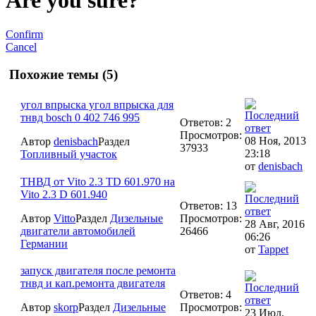
Confirm
Cancel
Похожие темы (5)
угол впрыска угол впрыска для
тнвд bosch 0 402 746 995
Ответов: 2
Просмотров:
08 Ноя, 2013
Автор
denisbach
Раздел
37933
23:18
Топливный участок
от
denisbach
ТНВД от Vito 2.3 TD 601.970 на
Vito 2.3 D 601.940
Ответов: 13
Автор
Vitto
Раздел
Дизельные
Просмотров:
28 Авг, 2016
двигатели автомобилей
26466
06:26
Германии
от
Tappet
запуск двигателя после ремонта
тнвд и кап.ремонта двигателя
Ответов: 4
Автор
skorp
Раздел
Дизельные
Просмотров:
23 Июл,