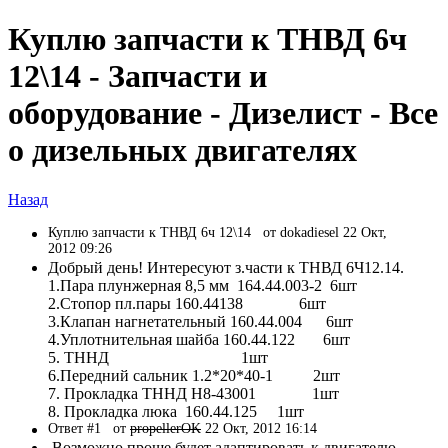
Куплю запчасти к ТНВД 6ч
12\14 - Запчасти и
оборудование - Дизелист - Все
о дизельных двигателях
Назад
Куплю запчасти к ТНВД 6ч 12\14
от dokadiesel 22 Окт,
2012 09:26
Добрый день! Интересуют з.части к ТНВД 6Ч12.14.
1.Пара плунжерная 8,5 мм 164.44.003-2 6шт
2.Стопор пл.пары 160.44138 6шт
3.Клапан нагнетательный 160.44.004 6шт
4.Уплотнительная шайба 160.44.122 6шт
5. ТННД 1шт
6.Передний сальник 1.2*20*40-1 2шт
7. Прокладка ТННД Н8-43001 1шт
8. Прокладка люка 160.44.125 1шт
Ответ #1
от
propellerOK
22 Окт, 2012 16:14
Возможно проще будет адаптировать к двигателю