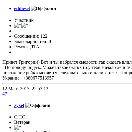
eddiesel
Участник
Сообщений: 122
Благодарностей: 0
Ремонт ДТА
Привет Григорий) Вот и ты набрался смелости,так сказать влилс
По поводу подач...Может такое быть что у тебя Начало действ
положение рейки меняется ,следовательно и налив тоже...Попро
Украина. +380677513957
12 Март 2013, 22:53:13
#7
zyxel
С.Т.О.
Ветеран