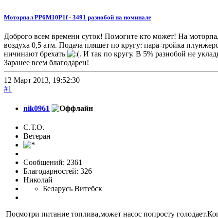
Моторпал PP6M10P1f - 3491 разнобой на номинале
Доброго всем времени суток! Помогите кто может! На моторпал
воздуха 0,5 атм. Подача пляшет по кругу: пара-тройка плунжер
ничинают брехать
. И так по кругу. В 5% разнобой не уклады
Заранее всем благодарен!
12 Март 2013, 19:52:30
#1
nik0961
С.Т.О.
Ветеран
Сообщений: 2361
Благодарностей: 326
Николай
Беларусь Витебск
Посмотри питание топлива,может насос попросту голодает.Когд