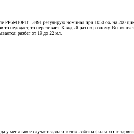
е PP6M10P1f - 3491 регулирую номинал при 1050 об. на 200 цик
ов то недодает, то переливает. Каждый раз по разному. Выровня
вается: разбег от 19 до 22 мл.
а у меня такое случается,знаю точно -забиты фильтра стендовые