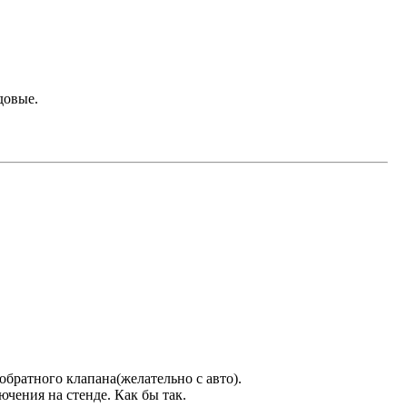
довые.
братного клапана(желательно с авто).
ючения на стенде. Как бы так.