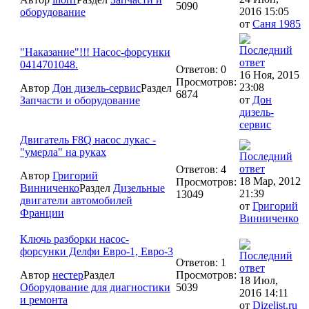
5090
2016 15:05
оборудование
от
Саня 1985
"Наказание"!!! Насос-форсунки
0414701048.
Ответов: 0
16 Ноя, 2015
Просмотров:
23:08
Автор
Дон дизель-сервис
Раздел
6874
от
Дон
Запчасти и оборудование
дизель-
сервис
Двигатель F8Q насос лукас -
"умерла" на руках
Ответов: 4
Автор
Григорий
18 Мар, 2012
Просмотров:
Винниченко
Раздел
Дизельные
21:39
13049
двигатели автомобилей
от
Григорий
Франции
Винниченко
Ключь разборки насос-
форсунки Делфи Евро-1, Евро-3
Ответов: 1
Автор
нестер
Раздел
Просмотров:
18 Июл,
Оборудование для диагностики
5039
2016 14:11
и ремонта
от
Dizelist.ru