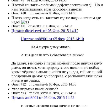
Ответ #9
от kuzja 05 Фев, 2015 14:36
Плохой контакт - любимый дефект электриков :)... Но и
нам, топливщикам, мозг способен вынести.
Ответ #10
от dieselservis 05 Фев, 2015 14:40
Плохо когда есть контакт там где не надо и нет там где
надо!
Ответ #11
от and8901 05 Фев, 2015 14:52
Цитата: dieselservis от 05 Фев, 2015 14:12
Цитата: and8901 от 05 Фев, 2015 14:10
На 4 с утра дыму много
А Вы делали что я советовал в личке?
Да делал, там было в первй момент после запуска клуб
дыма, он исчез, хотя природу этого явления не пойму
кроме чёрного напыла ничего не увидел, сейчас синий
прозрачный дымок до прогрева, с распылителями пока
ничего не решил.
Ответ #12
от dieselservis 05 Фев, 2015 14:55
Угол впрыска какой сейчас?
Ответ #13
от dieselservis 05 Фев, 2015 14:57
Цитата: and8901 от 05 Фев, 2015 14:52
с распылителями пока ничего не решил.