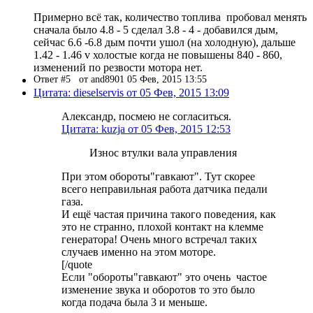
Примерно всё так, количество топлива пробовал менять
сначала было 4.8 - 5 сделал 3.8 - 4 - добавился дым,
сейчас 6.6 -6.8 дым почти ушол (на холодную), дальше
1.42 - 1.46 v холостые когда не повышены 840 - 860,
изменений по резвости мотора нет.
Ответ #5
от and8901 05 Фев, 2015 13:55
Цитата: dieselservis от 05 Фев, 2015 13:09
Александр, посмею не согласиться.
Цитата: kuzja от 05 Фев, 2015 12:53
Износ втулки вала управления
При этом обороты"гавкают". Тут скорее
всего неправильная работа датчика педали
газа.
И ещё частая причина такого поведения, как
это не странно, плохой контакт на клемме
генератора! Очень много встречал таких
случаев именно на этом моторе.
[/quote
Если "обороты"гавкают" это очень частое
изменение звука и оборотов то это было
когда подача была 3 и меньше.