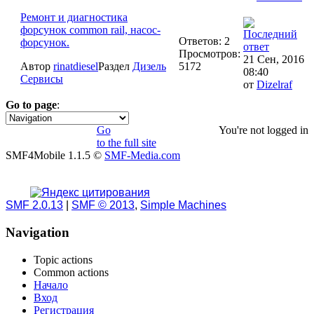
Ремонт и диагностика
форсунок common rail, насос-
Ответов: 2
форсунок.
Просмотров:
21 Сен, 2016
Автор
rinatdiesel
Раздел
Дизель
5172
08:40
Сервисы
от
Dizelraf
Go to page
:
1
2
3
»
Go
You're not logged in
to the full site
SMF4Mobile 1.1.5 ©
SMF-Media.com
SMF 2.0.13
|
SMF © 2013
,
Simple Machines
Navigation
Topic actions
Common actions
Начало
Вход
Регистрация