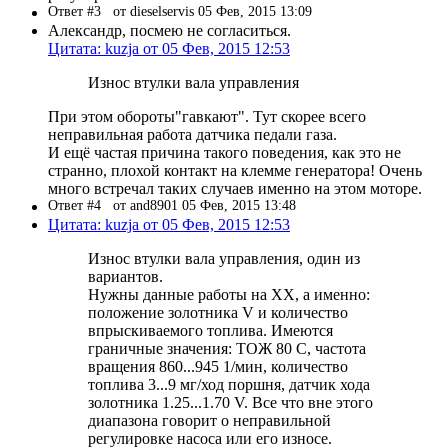
Ответ #3
от dieselservis 05 Фев, 2015 13:09
Александр, посмею не согласиться.
Цитата: kuzja от 05 Фев, 2015 12:53
Износ втулки вала управления
При этом обороты"гавкают". Тут скорее всего
неправильная работа датчика педали газа.
И ещё частая причина такого поведения, как это не
странно, плохой контакт на клемме генератора! Очень
много встречал таких случаев именно на этом моторе.
Ответ #4
от and8901 05 Фев, 2015 13:48
Цитата: kuzja от 05 Фев, 2015 12:53
Износ втулки вала управления, один из
вариантов.
Нужны данные работы на ХХ, а именно:
положение золотника V и количество
впрыскиваемого топлива. Имеются
граничные значения: ТОЖ 80 С, частота
вращения 860...945 1/мин, количество
топлива 3...9 мг/ход поршня, датчик хода
золотника 1.25...1.70 V. Все что вне этого
диапазона говорит о неправильной
регулировке насоса или его износе.