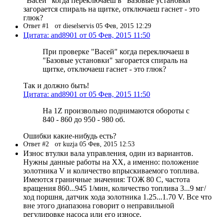
"Васей" когда переключаеш в "Базовые установки"
загорается спираль на щитке, отключаеш гаснет - это
глюк?
Ответ #1
от dieselservis 05 Фев, 2015 12:29
Цитата: and8901 от 05 Фев, 2015 11:50
При проверке "Васей" когда переключаеш в
"Базовые установки" загорается спираль на
щитке, отключаеш гаснет - это глюк?
Так и должно быть!
Цитата: and8901 от 05 Фев, 2015 11:50
На 1Z произвольно поднимаются обороты с
840 - 860 до 950 - 980 об.
Ошибки какие-нибудь есть?
Ответ #2
от kuzja 05 Фев, 2015 12:53
Износ втулки вала управления, один из вариантов.
Нужны данные работы на ХХ, а именно: положение
золотника V и количество впрыскиваемого топлива.
Имеются граничные значения: ТОЖ 80 С, частота
вращения 860...945 1/мин, количество топлива 3...9 мг/
ход поршня, датчик хода золотника 1.25...1.70 V. Все что
вне этого диапазона говорит о неправильной
регулировке насоса или его износе.